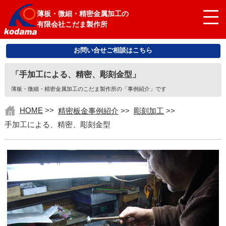
薄板・微細・精密金属加工の
有限会社こだま製作所
お問い合せご相談はこちら
「手加工による、精密、彫刻金型」
薄板・微細・精密金属加工のこだま製作所の「事例紹介」です
HOME
>>
精密板金事例紹介
>>
彫刻加工
>>
手加工による、精密、彫刻金型