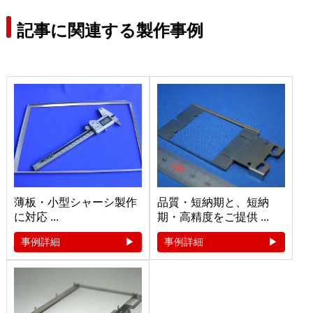
記事に関連する製作事例
薄板・小型シャーシ製作
品質・短納期と、短納
に対応 ...
期・高精度をご提供 ...
事例詳細
事例詳細