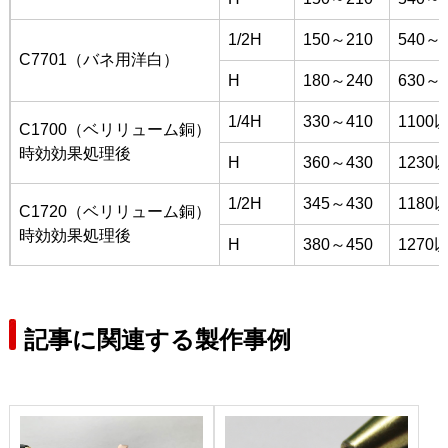
1/2H
150～210
540～6
C7701（バネ用洋白）
H
180～240
630～7
1/4H
330～410
1100
C1700（ベリリューム銅）
時効効果処理後
H
360～430
1230
1/2H
345～430
1180
C1720（ベリリューム銅）
時効効果処理後
H
380～450
1270
記事に関連する製作事例