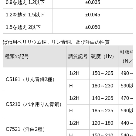
0.9を越え 1.2以下
±0.035
1.2を越え 1.5以下
±0.045
1.5を越え 2以下
±0.050
ばね用ベリリウム銅，リン青銅、及び洋白の性質
引張強
種類の記号
調質記号
硬度（Hv）
（N／
1/2H
150～205
490～6
C5191（りん青銅2種）
H
180～230
590以
1/2H
140～205
470～6
C5210（バネ用りん青銅）
H
185～235
590以
1/2H
120～180
440～5
C7521（洋白2種）
H
150～210
540～6