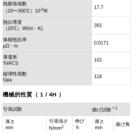
熱膨張係数
17.7
-6
（20〜300℃）10
/K
熱伝導度
391
（20℃）W/(m・K)
体積抵抗率
0.0171
μΩ・m
導電率
101
%IACS
縦弾性係数
118
Gpa
機械的性質（ 1 / 4H ）
＊1
引張試験
曲げ試験
引張強さ
伸び
厚さ
厚さ
曲げ角
2
％
mm
mm
N/mm