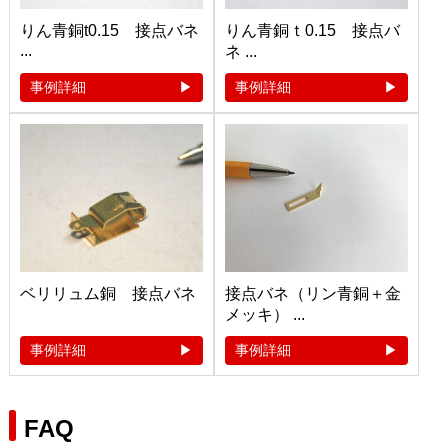
りん青銅t0.15 接点バネ
りん青銅ｔ0.15 接点バ
...
ネ ...
事例詳細
事例詳細
ベリリュム銅 接点バネ
接点バネ（リン青銅＋金
メッキ） ...
事例詳細
事例詳細
FAQ