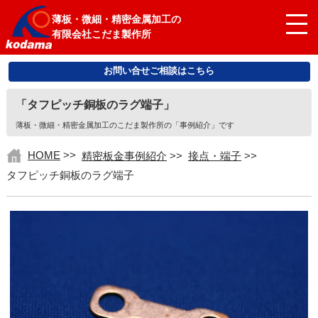
薄板・微細・精密金属加工の
有限会社こだま製作所
お問い合せご相談はこちら
「タフピッチ銅板のラグ端子」
薄板・微細・精密金属加工のこだま製作所の「事例紹介」です
HOME
>>
精密板金事例紹介
>>
接点・端子
>>
タフピッチ銅板のラグ端子