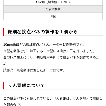
C5210（燐青銅） H t0.3
ご依頼数量
50個
微細な接点バネの製作を１個から
10mm角ほどの微細接点バネのオーダー製作事例です。
金型を製作せずに加工する、金型レス曲げ加工を行いました。
金型レス加工により、初期費用を抑えて接点バネを製作できるた
め、
試作品・限定製作に適した加工方法です。
りん青銅について
この接点バネにも使われている、りん青銅は、りんを加えて脱酸し
た銅合金で、