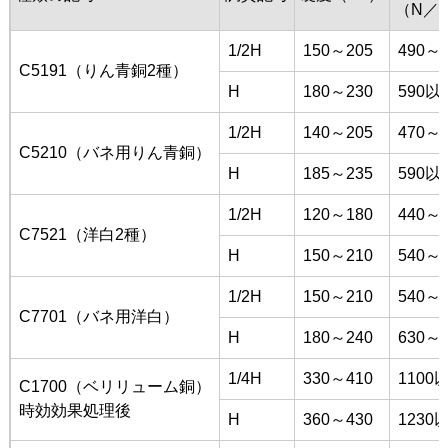
（N／
1/2H
150～205
490～6
C5191（りん青銅2種）
H
180～230
590以
1/2H
140～205
470～6
C5210（バネ用りん青銅）
H
185～235
590以
1/2H
120～180
440～5
C7521（洋白2種）
H
150～210
540～6
1/2H
150～210
540～6
C7701（バネ用洋白）
H
180～240
630～7
1/4H
330～410
1100
C1700（ベリリューム銅）
時効効果処理後
H
360～430
1230