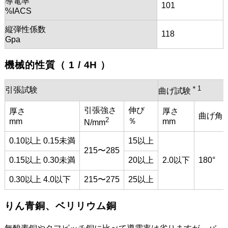
導電率
101
%IACS
縦弾性係数
118
Gpa
機械的性質（ 1 / 4H ）
＊1
引張試験
曲げ試験
引張強さ
伸び
厚さ
厚さ
曲げ角
2
％
mm
mm
N/mm
0.10以上 0.15未満
15以上
215〜285
0.15以上 0.30未満
20以上
2.0以下
180°
0.30以上 4.0以下
215〜275
25以上
りん青銅、ベリリウム銅