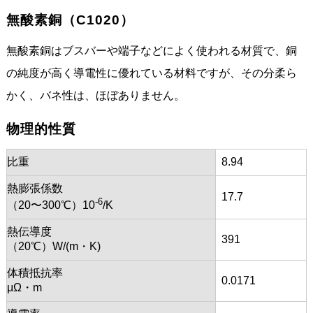
無酸素銅（C1020）
無酸素銅はブスバーや端子などによく使われる材質で、銅
の純度が高く導電性に優れている材料ですが、その分柔ら
かく、バネ性は、ほぼありません。
物理的性質
比重
8.94
熱膨張係数
17.7
-6
（20〜300℃）10
/K
熱伝導度
391
（20℃）W/(m・K)
体積抵抗率
0.0171
μΩ・m