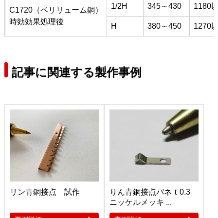
1/2H
345～430
1180
C1720（ベリリューム銅）
時効効果処理後
H
380～450
1270
記事に関連する製作事例
リン青銅接点 試作
りん青銅接点バネｔ0.3
ニッケルメッキ ...