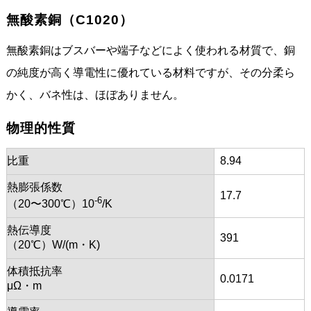
無酸素銅（C1020）
無酸素銅はブスバーや端子などによく使われる材質で、銅
の純度が高く導電性に優れている材料ですが、その分柔ら
かく、バネ性は、ほぼありません。
物理的性質
比重
8.94
熱膨張係数
17.7
-6
（20〜300℃）10
/K
熱伝導度
391
（20℃）W/(m・K)
体積抵抗率
0.0171
μΩ・m