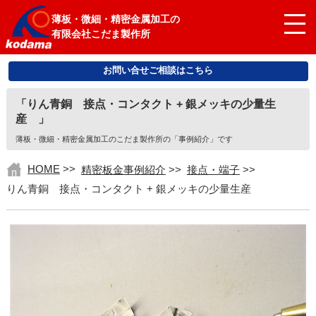
薄板・微細・精密金属加工の
有限会社こだま製作所
お問い合せご相談はこちら
「りん青銅 接点・コンタクト + 銀メッキの少量生
産 」
薄板・微細・精密金属加工のこだま製作所の「事例紹介」です
HOME
>>
精密板金事例紹介
>>
接点・端子
>>
りん青銅 接点・コンタクト + 銀メッキの少量生産