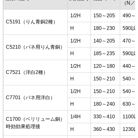
（N／
1/2H
150～205
490～6
C5191（りん青銅2種）
H
180～230
590以
1/2H
140～205
470～6
C5210（バネ用りん青銅）
H
185～235
590以
1/2H
120～180
440～5
C7521（洋白2種）
H
150～210
540～6
1/2H
150～210
540～6
C7701（バネ用洋白）
H
180～240
630～7
1/4H
330～410
1100
C1700（ベリリューム銅）
時効効果処理後
H
360～430
1230