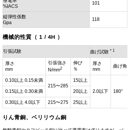
導電率
101
%IACS
縦弾性係数
118
Gpa
機械的性質（ 1 / 4H ）
＊1
引張試験
曲げ試験
引張強さ
伸び
厚さ
厚さ
曲げ角
2
％
mm
mm
N/mm
0.10以上 0.15未満
15以上
215〜285
0.15以上 0.30未満
20以上
2.0以下
180°
0.30以上 4.0以下
215〜275
25以上
りん青銅、ベリリウム銅