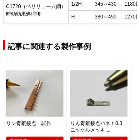
1/2H
345～430
1180
C1720（ベリリューム銅）
時効効果処理後
H
380～450
1270
記事に関連する製作事例
リン青銅接点 試作
りん青銅接点バネｔ0.3
ニッケルメッキ ...