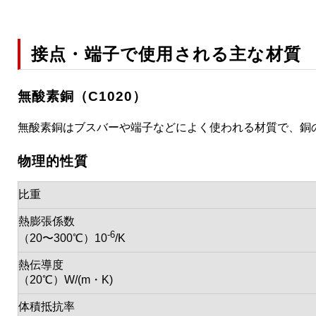
接点・端子で使用される主な材質
無酸素銅（C1020）
無酸素銅はブスバーや端子などによく使われる材質で、銅
物理的性質
比重
熱膨張係数
-6
（20〜300℃）10
/K
熱伝導度
（20℃）W/(m・K)
体積抵抗率