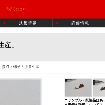
所
にご依頼ください。
技術情報
設備情報
生産」
 接点・端子の少量生産
＊サンプル・既製品はあ
＊事例の詳細については