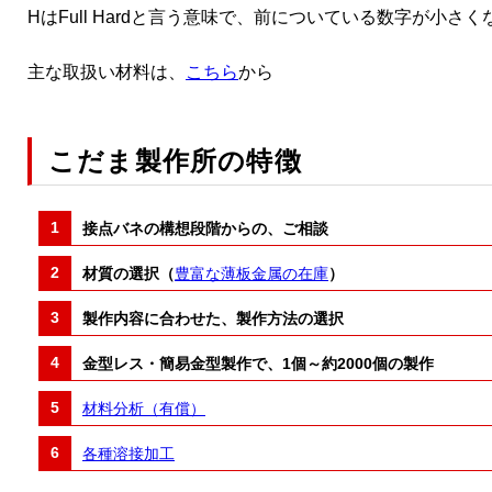
HはFull Hardと言う意味で、前についている数字が小
主な取扱い材料は、
こちら
から
こだま製作所の特徴
接点バネの構想段階からの、ご相談
材質の選択（
豊富な薄板金属の在庫
）
製作内容に合わせた、製作方法の選択
金型レス・簡易金型製作で、1個～約2000個の製作
材料分析（有償）
各種溶接加工