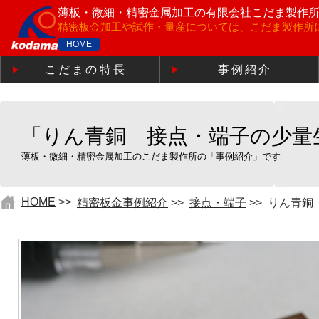
薄板・微細・精密金属加工の
有限会社こだま製作
精密板金加工や試作・量産については、こだま製作所
HOME
こだまの特長
事例紹介
「りん青銅 接点・端子の少量
薄板・微細・精密金属加工のこだま製作所の「事例紹介」です
HOME
>>
精密板金事例紹介
>>
接点・端子
>>
りん青銅