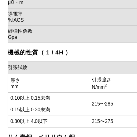
μΩ・m
導電率
%IACS
縦弾性係数
Gpa
機械的性質（ 1 / 4H ）
引張試験
引張強さ
厚さ
2
mm
N/mm
0.10以上 0.15未満
215〜285
0.15以上 0.30未満
0.30以上 4.0以下
215〜275