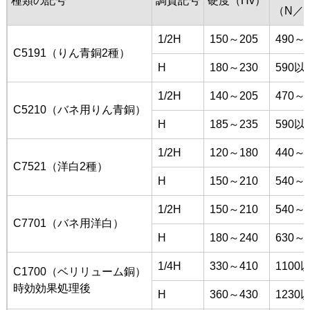
種類の記号
調質記号
硬度（Hv）
（N／
1/2H
150～205
490～6
C5191（りん青銅2種）
H
180～230
590以
1/2H
140～205
470～6
C5210（バネ用りん青銅）
H
185～235
590以
1/2H
120～180
440～5
C7521（洋白2種）
H
150～210
540～6
1/2H
150～210
540～6
C7701（バネ用洋白）
H
180～240
630～7
1/4H
330～410
1100
C1700（ベリリューム銅）
時効効果処理後
H
360～430
1230