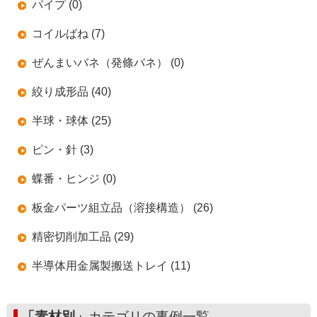
パイプ (0)
コイルばね (7)
ぜんまいバネ（発條バネ） (0)
絞り成形品 (40)
半球・球体 (25)
ピン・針 (3)
蝶番・ヒンジ (0)
板金パーツ組立品（溶接構造） (26)
精密切削加工品 (29)
半導体用金属製搬送トレイ (11)
「素材別」
カテゴリの事例一覧