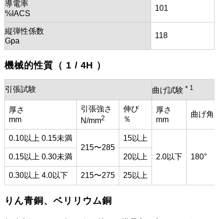
導電率
101
%IACS
縦弾性係数
118
Gpa
機械的性質（ 1 / 4H ）
＊1
引張試験
曲げ試験
引張強さ
伸び
厚さ
厚さ
曲げ角
2
％
mm
mm
N/mm
0.10以上 0.15未満
15以上
215〜285
0.15以上 0.30未満
20以上
2.0以下
180°
0.30以上 4.0以下
215〜275
25以上
りん青銅、ベリリウム銅