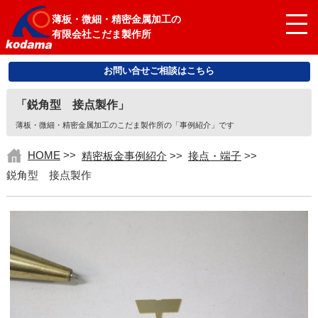
薄板・微細・精密金属加工の
有限会社こだま製作所
お問い合せご相談はこちら
「鋭角型 接点製作」
薄板・微細・精密金属加工のこだま製作所の「事例紹介」です
HOME
>>
精密板金事例紹介
>>
接点・端子
>>
鋭角型 接点製作