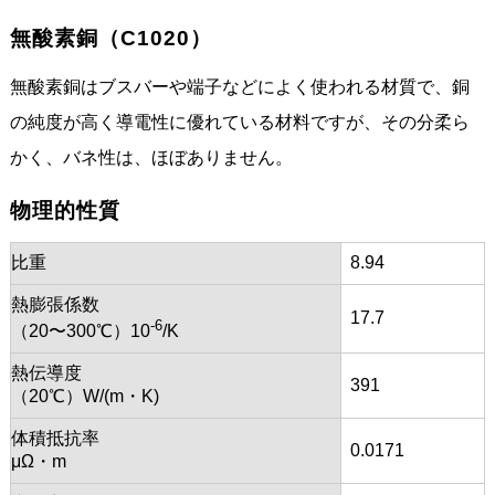
無酸素銅（C1020）
無酸素銅はブスバーや端子などによく使われる材質で、銅
の純度が高く導電性に優れている材料ですが、その分柔ら
かく、バネ性は、ほぼありません。
物理的性質
比重
8.94
熱膨張係数
17.7
-6
（20〜300℃）10
/K
熱伝導度
391
（20℃）W/(m・K)
体積抵抗率
0.0171
μΩ・m