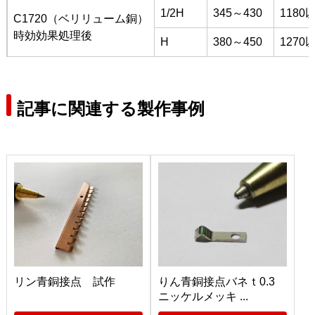
1/2H
345～430
1180
C1720（ベリリューム銅）
時効効果処理後
H
380～450
1270
記事に関連する製作事例
リン青銅接点 試作
りん青銅接点バネｔ0.3
ニッケルメッキ ...