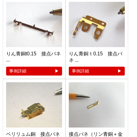
りん青銅t0.15 接点バネ
りん青銅ｔ0.15 接点バ
...
ネ ...
事例詳細
事例詳細
ベリリュム銅 接点バネ
接点バネ（リン青銅＋金