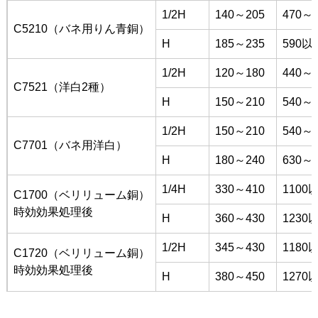
1/2H
140～205
470～6
C5210（バネ用りん青銅）
H
185～235
590以
1/2H
120～180
440～5
C7521（洋白2種）
H
150～210
540～6
1/2H
150～210
540～6
C7701（バネ用洋白）
H
180～240
630～7
1/4H
330～410
1100
C1700（ベリリューム銅）
時効効果処理後
H
360～430
1230
1/2H
345～430
1180
C1720（ベリリューム銅）
時効効果処理後
H
380～450
1270