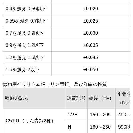
0.4を越え 0.55以下
±0.020
0.55を越え 0.7以下
±0.025
0.7を越え 0.9以下
±0.030
0.9を越え 1.2以下
±0.035
1.2を越え 1.5以下
±0.045
1.5を越え 2以下
±0.050
ばね用ベリリウム銅，リン青銅、及び洋白の性質
引張強
種類の記号
調質記号
硬度（Hv）
（N／
1/2H
150～205
490～6
C5191（りん青銅2種）
H
180～230
590以