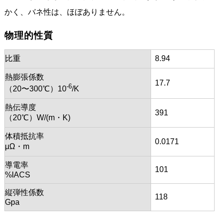
かく、バネ性は、ほぼありません。
物理的性質
比重
8.94
熱膨張係数
17.7
-6
（20〜300℃）10
/K
熱伝導度
391
（20℃）W/(m・K)
体積抵抗率
0.0171
μΩ・m
導電率
101
%IACS
縦弾性係数
118
Gpa