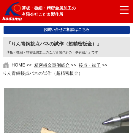
薄板・微細・精密金属加工の
有限会社こだま製作所
お問い合せご相談はこちら
「りん青銅接点バネの試作（超精密板金）」
薄板・微細・精密金属加工のこだま製作所の「事例紹介」です
HOME
>>
精密板金事例紹介
>>
接点・端子
>>
りん青銅接点バネの試作（超精密板金）