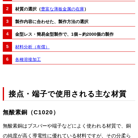
材質の選択（
豊富な薄板金属の在庫
）
製作内容に合わせた、製作方法の選択
金型レス・簡易金型製作で、1個～約2000個の製作
材料分析（有償）
各種溶接加工
接点・端子で使用される主な材質
無酸素銅（C1020）
無酸素銅はブスバーや端子などによく使われる材質で、銅
の純度が高く導電性に優れている材料ですが、その分柔ら