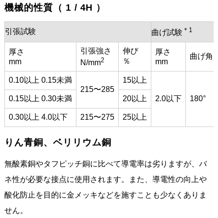
機械的性質（ 1 / 4H ）
＊1
引張試験
曲げ試験
引張強さ
伸び
厚さ
厚さ
曲げ角
2
％
mm
mm
N/mm
0.10以上 0.15未満
15以上
215〜285
0.15以上 0.30未満
20以上
2.0以下
180°
0.30以上 4.0以下
215〜275
25以上
りん青銅、ベリリウム銅
無酸素銅やタフピッチ銅に比べて導電率は劣りますが、バ
ネ性が必要な接点に使用されます。また、導電性の向上や
酸化防止を目的に金メッキなどを施すことも少なくありま
せん。