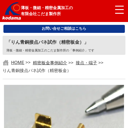
薄板・微細・精密金属加工の
有限会社こだま製作所
お問い合せご相談はこちら
「りん青銅接点バネ試作（精密板金）」
薄板・微細・精密金属加工のこだま製作所の「事例紹介」です
HOME
>>
精密板金事例紹介
>>
接点・端子
>>
りん青銅接点バネ試作（精密板金）