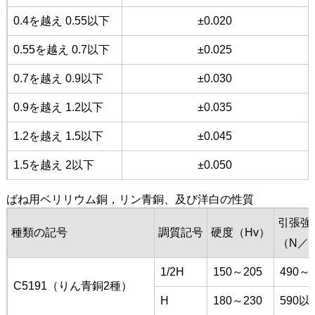
0.4を越え 0.55以下
±0.020
0.55を越え 0.7以下
±0.025
0.7を越え 0.9以下
±0.030
0.9を越え 1.2以下
±0.035
1.2を越え 1.5以下
±0.045
1.5を越え 2以下
±0.050
ばね用ベリリウム銅，リン青銅、及び洋白の性質
引張強
種類の記号
調質記号
硬度（Hv）
（N／
1/2H
150～205
490～6
C5191（りん青銅2種）
H
180～230
590以