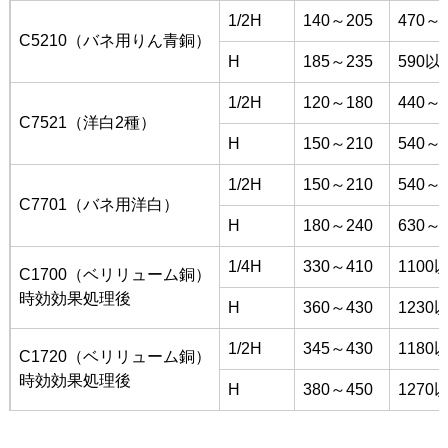
1/2H
140～205
470～6
C5210（バネ用りん青銅）
H
185～235
590以
1/2H
120～180
440～5
C7521（洋白2種）
H
150～210
540～6
1/2H
150～210
540～6
C7701（バネ用洋白）
H
180～240
630～7
1/4H
330～410
1100
C1700（ベリリューム銅）
時効効果処理後
H
360～430
1230
1/2H
345～430
1180
C1720（ベリリューム銅）
時効効果処理後
H
380～450
1270