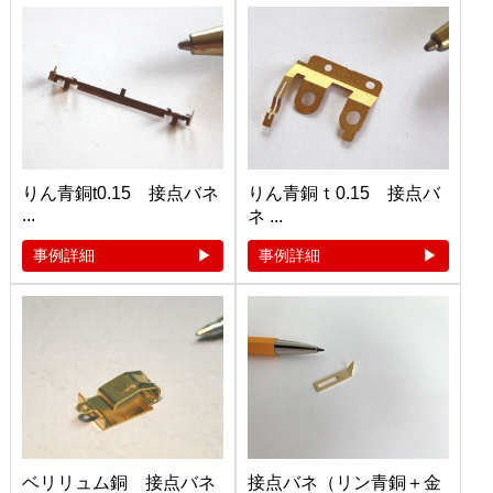
りん青銅t0.15 接点バネ
りん青銅ｔ0.15 接点バ
...
ネ ...
事例詳細
事例詳細
ベリリュム銅 接点バネ
接点バネ（リン青銅＋金