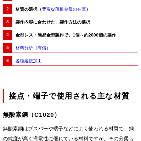
材質の選択（
豊富な薄板金属の在庫
）
製作内容に合わせた、製作方法の選択
金型レス・簡易金型製作で、1個～約2000個の製作
材料分析（有償）
各種溶接加工
接点・端子で使用される主な材質
無酸素銅（C1020）
無酸素銅はブスバーや端子などによく使われる材質で、銅
の純度が高く導電性に優れている材料ですが、その分柔ら