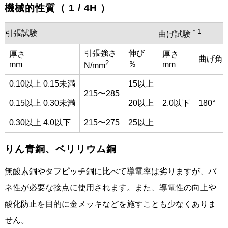
機械的性質（ 1 / 4H ）
＊1
引張試験
曲げ試験
引張強さ
伸び
厚さ
厚さ
曲げ角
2
％
mm
mm
N/mm
0.10以上 0.15未満
15以上
215〜285
0.15以上 0.30未満
20以上
2.0以下
180°
0.30以上 4.0以下
215〜275
25以上
りん青銅、ベリリウム銅
無酸素銅やタフピッチ銅に比べて導電率は劣りますが、バ
ネ性が必要な接点に使用されます。また、導電性の向上や
酸化防止を目的に金メッキなどを施すことも少なくありま
せん。