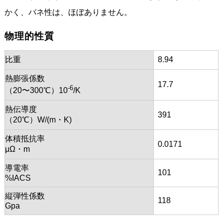
かく、バネ性は、ほぼありません。
物理的性質
比重
8.94
熱膨張係数
17.7
-6
（20〜300℃）10
/K
熱伝導度
391
（20℃）W/(m・K)
体積抵抗率
0.0171
μΩ・m
導電率
101
%IACS
縦弾性係数
118
Gpa