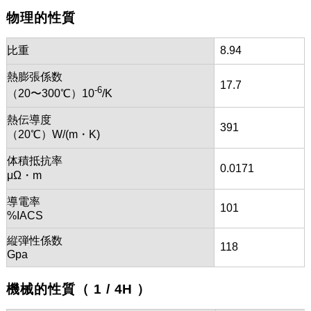
物理的性質
比重
8.94
熱膨張係数
17.7
-6
（20〜300℃）10
/K
熱伝導度
391
（20℃）W/(m・K)
体積抵抗率
0.0171
μΩ・m
導電率
101
%IACS
縦弾性係数
118
Gpa
機械的性質（ 1 / 4H ）