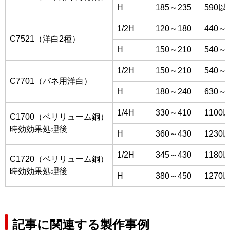
H
185～235
590以
1/2H
120～180
440～5
C7521（洋白2種）
H
150～210
540～6
1/2H
150～210
540～6
C7701（バネ用洋白）
H
180～240
630～7
1/4H
330～410
1100
C1700（ベリリューム銅）
時効効果処理後
H
360～430
1230
1/2H
345～430
1180
C1720（ベリリューム銅）
時効効果処理後
H
380～450
1270
記事に関連する製作事例