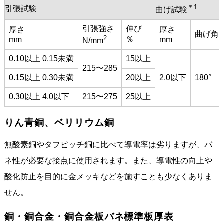
＊1
引張試験
曲げ試験
引張強さ
伸び
厚さ
厚さ
曲げ角
2
％
mm
mm
N/mm
0.10以上 0.15未満
15以上
215〜285
0.15以上 0.30未満
20以上
2.0以下
180°
0.30以上 4.0以下
215〜275
25以上
りん青銅、ベリリウム銅
無酸素銅やタフピッチ銅に比べて導電率は劣りますが、バ
ネ性が必要な接点に使用されます。また、導電性の向上や
酸化防止を目的に金メッキなどを施すことも少なくありま
せん。
銅・銅合金・銅合金板バネ標準板厚表