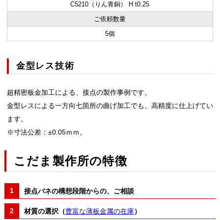
C5210（りん青銅） H t0.25
ご依頼数量
5個
金型レス技術
超精密板金加工による、接点の製作事例です。
金型レスによる一方向七箇所の曲げ加工でも、高精度に仕上げてい
ます。
※寸法公差：±0.05ｍｍ。
こだま製作所の特徴
接点バネの構想段階からの、ご相談
材質の選択（
豊富な薄板金属の在庫
）