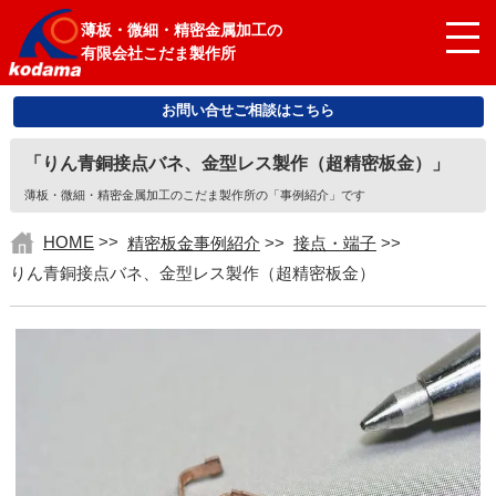
薄板・微細・精密金属加工の
有限会社こだま製作所
お問い合せご相談はこちら
「りん青銅接点バネ、金型レス製作（超精密板金）」
薄板・微細・精密金属加工のこだま製作所の「事例紹介」です
HOME
>>
精密板金事例紹介
>>
接点・端子
>>
りん青銅接点バネ、金型レス製作（超精密板金）