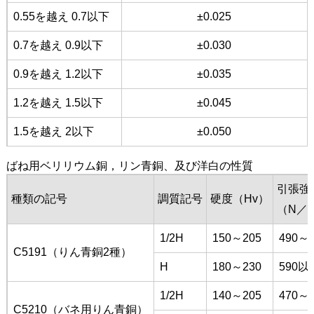
0.55を越え 0.7以下
±0.025
0.7を越え 0.9以下
±0.030
0.9を越え 1.2以下
±0.035
1.2を越え 1.5以下
±0.045
1.5を越え 2以下
±0.050
ばね用ベリリウム銅，リン青銅、及び洋白の性質
引張強
種類の記号
調質記号
硬度（Hv）
（N／
1/2H
150～205
490～6
C5191（りん青銅2種）
H
180～230
590以
1/2H
140～205
470～6
C5210（バネ用りん青銅）