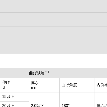
＊1
曲げ試験
伸び
厚さ
曲げ角度
内側
％
mm
15以上
20以上
2.0以下
180°
厚さの