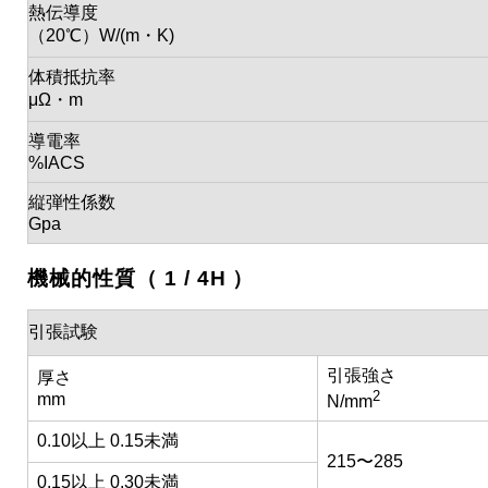
熱伝導度
（20℃）W/(m・K)
体積抵抗率
μΩ・m
導電率
%IACS
縦弾性係数
Gpa
機械的性質（ 1 / 4H ）
引張試験
引張強さ
厚さ
2
mm
N/mm
0.10以上 0.15未満
215〜285
0.15以上 0.30未満