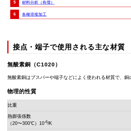
材料分析（有償）
各種溶接加工
接点・端子で使用される主な材質
無酸素銅（C1020）
無酸素銅はブスバーや端子などによく使われる材質で、銅
物理的性質
比重
熱膨張係数
-6
（20〜300℃）10
/K