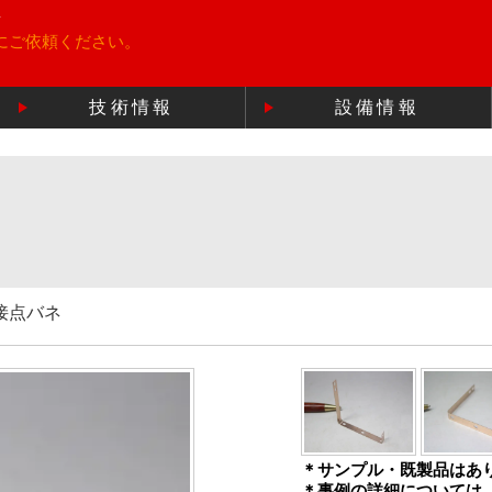
所
にご依頼ください。
技術情報
設備情報
接点バネ
＊サンプル・既製品はあ
＊事例の詳細については