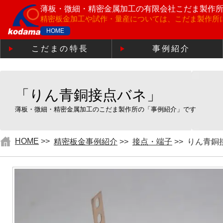
薄板・微細・精密金属加工の
有限会社こだま製作
精密板金加工や試作・量産については、こだま製作所
HOME
こだまの特長
事例紹介
「りん青銅接点バネ」
薄板・微細・精密金属加工のこだま製作所の「事例紹介」です
HOME
>>
精密板金事例紹介
>>
接点・端子
>>
りん青銅