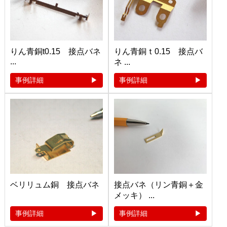
りん青銅t0.15 接点バネ
りん青銅ｔ0.15 接点バ
...
ネ ...
事例詳細
事例詳細
ベリリュム銅 接点バネ
接点バネ（リン青銅＋金
メッキ） ...
事例詳細
事例詳細