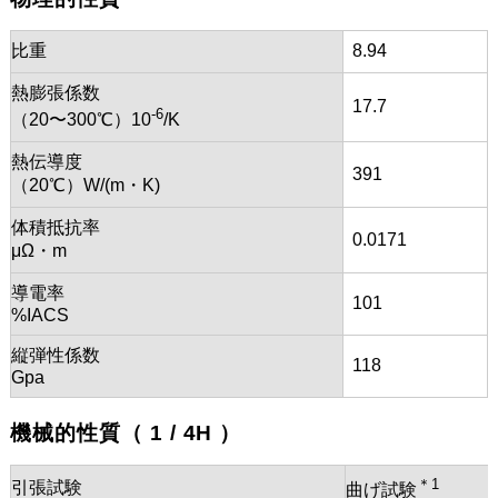
比重
8.94
熱膨張係数
17.7
-6
（20〜300℃）10
/K
熱伝導度
391
（20℃）W/(m・K)
体積抵抗率
0.0171
μΩ・m
導電率
101
%IACS
縦弾性係数
118
Gpa
機械的性質（ 1 / 4H ）
＊1
引張試験
曲げ試験