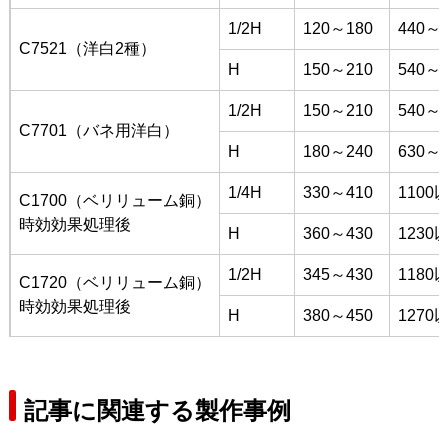
1/2H
120～180
440～5
C7521（洋白2種）
H
150～210
540～6
1/2H
150～210
540～6
C7701（バネ用洋白）
H
180～240
630～7
1/4H
330～410
1100
C1700（ベリリューム銅）
時効効果処理後
H
360～430
1230
1/2H
345～430
1180
C1720（ベリリューム銅）
時効効果処理後
H
380～450
1270
記事に関連する製作事例