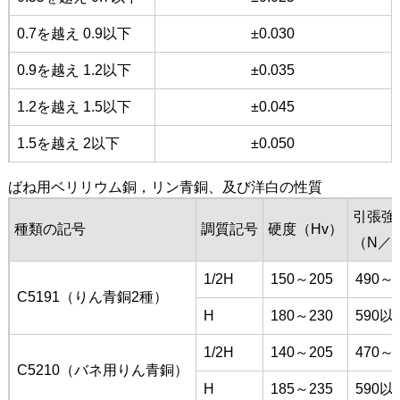
0.7を越え 0.9以下
±0.030
0.9を越え 1.2以下
±0.035
1.2を越え 1.5以下
±0.045
1.5を越え 2以下
±0.050
ばね用ベリリウム銅，リン青銅、及び洋白の性質
引張強
種類の記号
調質記号
硬度（Hv）
（N／
1/2H
150～205
490～6
C5191（りん青銅2種）
H
180～230
590以
1/2H
140～205
470～6
C5210（バネ用りん青銅）
H
185～235
590以