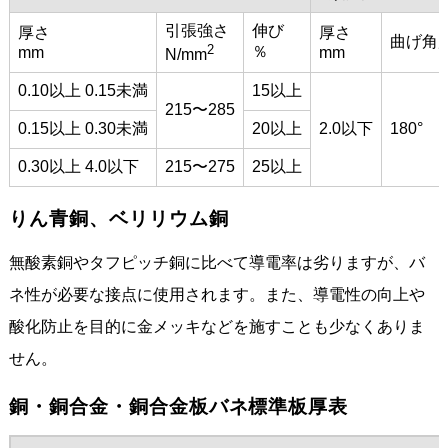
引張強さ
伸び
厚さ
厚さ
曲げ角
2
％
mm
mm
N/mm
0.10以上 0.15未満
15以上
215〜285
0.15以上 0.30未満
20以上
2.0以下
180°
0.30以上 4.0以下
215〜275
25以上
りん青銅、ベリリウム銅
無酸素銅やタフピッチ銅に比べて導電率は劣りますが、バ
ネ性が必要な接点に使用されます。また、導電性の向上や
酸化防止を目的に金メッキなどを施すことも少なくありま
せん。
銅・銅合金・銅合金板バネ標準板厚表