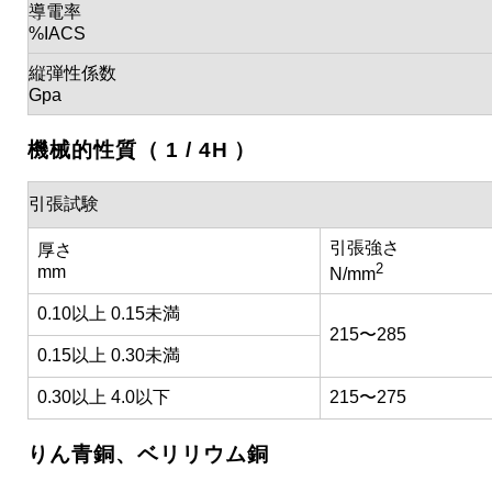
導電率
%IACS
縦弾性係数
Gpa
機械的性質（ 1 / 4H ）
引張試験
引張強さ
厚さ
2
mm
N/mm
0.10以上 0.15未満
215〜285
0.15以上 0.30未満
0.30以上 4.0以下
215〜275
りん青銅、ベリリウム銅