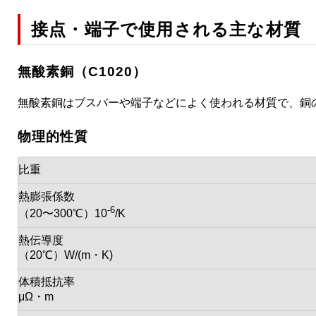
接点・端子で使用される主な材質
無酸素銅（C1020）
無酸素銅はブスバーや端子などによく使われる材質で、銅
物理的性質
比重
熱膨張係数
-6
（20〜300℃）10
/K
熱伝導度
（20℃）W/(m・K)
体積抵抗率
μΩ・m