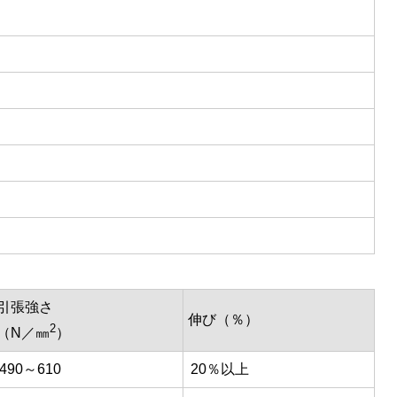
引張強さ
伸び（％）
2
（N／㎜
）
490～610
20％以上