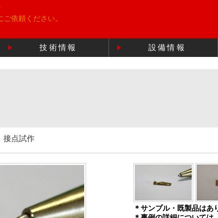
所
にご依頼ください。
技術情報
設備情報
5 接点試作
＊サンプル・既製品はあ
＊事例の詳細については