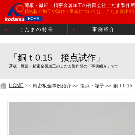
薄板・微細・精密金属加工の
有限会社こだま製作
精密板金加工や試作・量産については、こだま製作所
HOME
こだまの特長
事例紹介
「銅ｔ0.15 接点試作」
薄板・微細・精密金属加工のこだま製作所の「事例紹介」です
HOME
>>
精密板金事例紹介
>>
接点・端子
>>
銅ｔ0.1