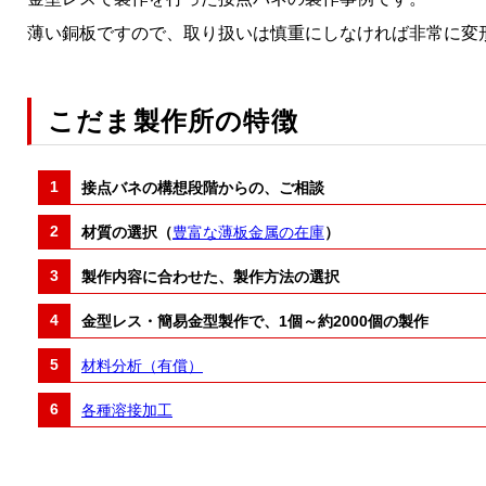
薄い銅板ですので、取り扱いは慎重にしなければ非常に変
こだま製作所の特徴
接点バネの構想段階からの、ご相談
材質の選択（
豊富な薄板金属の在庫
）
製作内容に合わせた、製作方法の選択
金型レス・簡易金型製作で、1個～約2000個の製作
材料分析（有償）
各種溶接加工