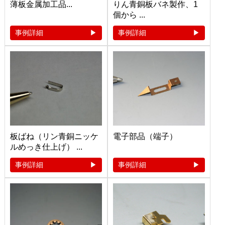
薄板金属加工品...
りん青銅板バネ製作、1
個から ...
事例詳細
事例詳細
板ばね（リン青銅ニッケ
電子部品（端子）
ルめっき仕上げ） ...
事例詳細
事例詳細