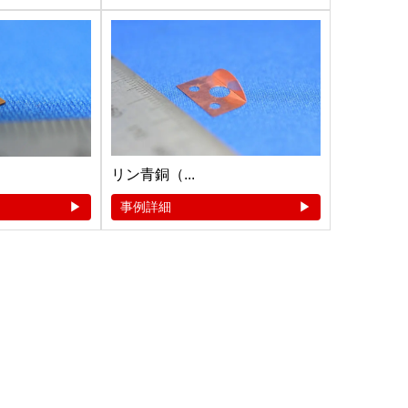
リン青銅（...
事例詳細