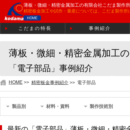
薄板・微細・精密金属加工の
有限会社こだま製作
精密板金加工や試作・量産については、こだま製作所
HOME
こだまの特長
事例紹介
薄板・微細・精密金属加工
「電子部品」事例紹介
HOME
>>
精密板金事例紹介
>>
電子部品
製品別
材料・資料
製作技術別
最新の「電子部品」薄板・微細・精密