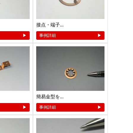
接点・端子...
事例詳細
簡易金型を...
事例詳細