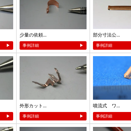
少量の依頼...
部分寸法公...
事例詳細
事例詳細
外形カット...
噴流式 ワ...
事例詳細
事例詳細