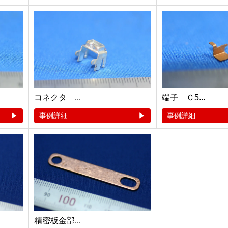
コネクタ ...
端子 Ｃ5...
事例詳細
事例詳細
精密板金部...