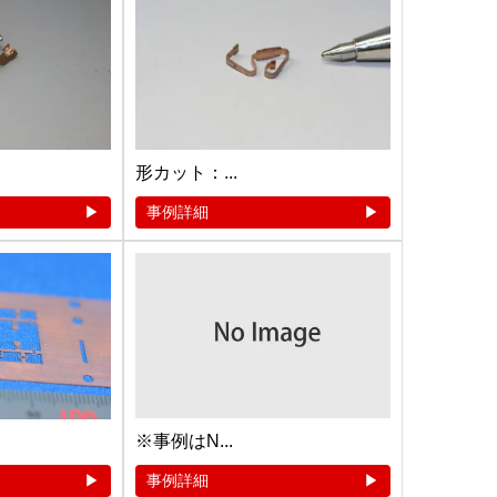
形カット：...
事例詳細
※事例はN...
事例詳細