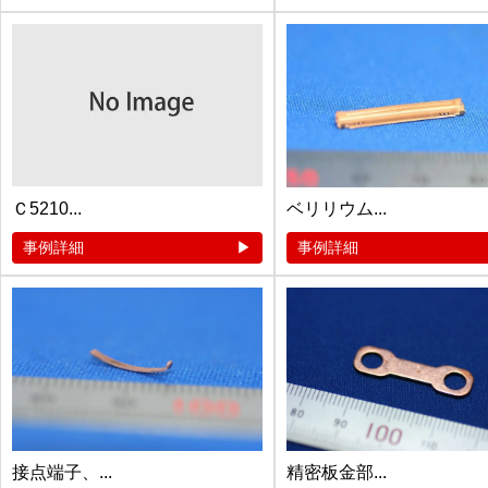
Ｃ5210...
ベリリウム...
事例詳細
事例詳細
接点端子、...
精密板金部...