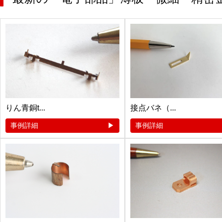
りん青銅t...
接点バネ（...
事例詳細
事例詳細