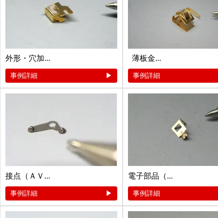
外形・穴加...
薄板金...
事例詳細
事例詳細
接点（ＡＶ...
電子部品（...
事例詳細
事例詳細