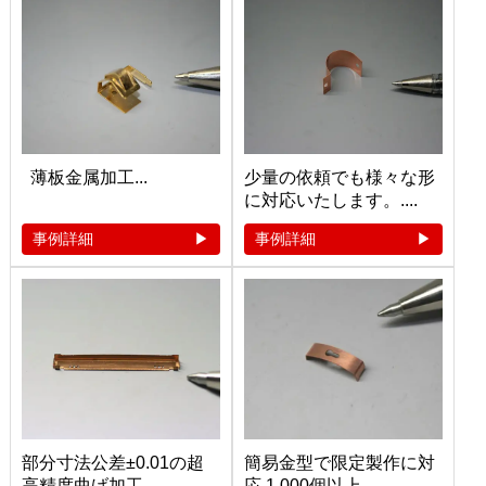
薄板金属加工...
少量の依頼でも様々な形
に対応いたします。....
事例詳細
事例詳細
部分寸法公差±0.01の超
簡易金型で限定製作に対
高精度曲げ加工 ...
応 1,000個以上...