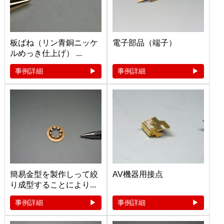
板ばね（リン青銅ニッケ
電子部品（端子）
ルめっき仕上げ） ...
事例詳細
事例詳細
簡易金型を製作しって絞
AV機器用接点
り成型することにより...
事例詳細
事例詳細