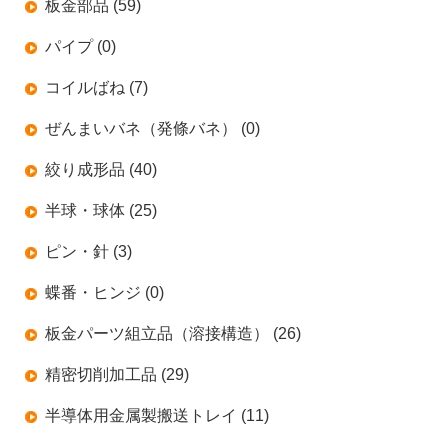
板金部品 (59)
パイプ (0)
コイルばね (7)
ぜんまいバネ（発條バネ） (0)
絞り成形品 (40)
半球・球体 (25)
ピン・針 (3)
蝶番・ヒンジ (0)
板金パーツ組立品（溶接構造） (26)
精密切削加工品 (29)
半導体用金属製搬送トレイ (11)