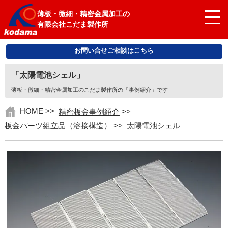
薄板・微細・精密金属加工の
有限会社こだま製作所
お問い合せご相談はこちら
「太陽電池シェル」
薄板・微細・精密金属加工のこだま製作所の「事例紹介」です
HOME
>>
精密板金事例紹介
>>
板金パーツ組立品（溶接構造）
>>
太陽電池シェル