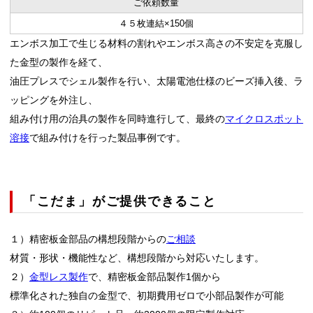
ご依頼数量
４５枚連結×150個
エンボス加工で生じる材料の割れやエンボス高さの不安定を克服し
た金型の製作を経て、
油圧プレスでシェル製作を行い、太陽電池仕様のビーズ挿入後、ラ
ッピングを外注し、
組み付け用の治具の製作を同時進行して、最終の
マイクロスポット
溶接
で組み付けを行った製品事例です。
「こだま」がご提供できること
１）精密板金部品の構想段階からの
ご相談
材質・形状・機能性など、構想段階から対応いたします。
２）
金型レス製作
で、精密板金部品製作1個から
標準化された独自の金型で、初期費用ゼロで小部品製作が可能