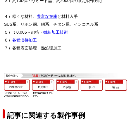
３）約100個のリピート品、約2000個の限定製作対応
４）様々な材料、
豊富な在庫
と材料入手
SUS系、リボン鋼、銅系、チタン系、インコネル系
５）ｔ0.005～の箔・
微細加工技術
６）
各種溶接加工
７）各種表面処理・熱処理加工
記事に関連する製作事例