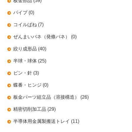
板金部品 (59)
パイプ (0)
コイルばね (7)
ぜんまいバネ（発條バネ） (0)
絞り成形品 (40)
半球・球体 (25)
ピン・針 (3)
蝶番・ヒンジ (0)
板金パーツ組立品（溶接構造） (26)
精密切削加工品 (29)
半導体用金属製搬送トレイ (11)