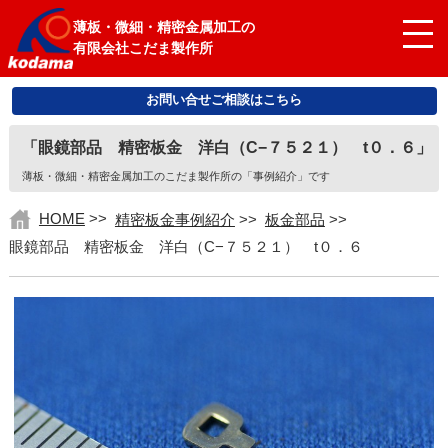
薄板・微細・精密金属加工の
有限会社こだま製作所
お問い合せご相談はこちら
「眼鏡部品 精密板金 洋白（C−７５２１） t０．６」
薄板・微細・精密金属加工のこだま製作所の「事例紹介」です
HOME
>>
精密板金事例紹介
>>
板金部品
>>
眼鏡部品 精密板金 洋白（C−７５２１） t０．６