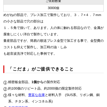
ご依頼数量
30000個
めがねの部品で、プレス加工で製作しており、３．７×４．７mm
の小さな部品で穴の部分は
１．５角で抜いて、あります。人の体に触れる部品なので、金属が
腐食しにくい洋白で製作しています。
量産部品ですが、簡易の順送プレス金型で加工する事で、金型費の
コストも抑えて製作し、加工時の油・しみ
も超音波洗浄で対応した事例です。
「こだま」がご提供できること
精密板金部品、
1個から
の製作対応
約100個のリピート品、約2000個の限定製作対応
様々な材料、
豊富な在庫
と材料入手 (SUS系、リボン鋼、銅
系、チタン系、インコネル系)