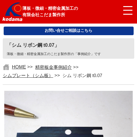
薄板・微細・精密金属加工の
有限会社こだま製作所
お問い合せご相談はこちら
「シム リボン鋼 t0.07」
薄板・微細・精密金属加工のこだま製作所の「事例紹介」です
HOME
>>
精密板金事例紹介
>>
シムプレート（シム板）
>>
シム リボン鋼 t0.07