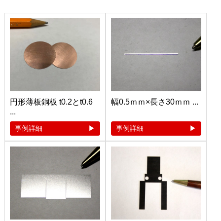
円形薄板銅板 t0.2とt0.6
幅0.5ｍｍ×長さ30ｍｍ ...
...
事例詳細
事例詳細