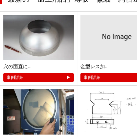
穴の面直に...
金型レス加...
事例詳細
事例詳細