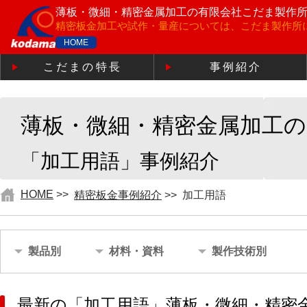
薄板・微細・精密金属加工の
有限会社こだま製作
精密板金加工や試作・量産については、こだま製作所
HOME
こだまの特長
事例紹介
薄板・微細・精密金属加工
「加工用語」事例紹介
HOME
>>
精密板金事例紹介
>>
加工用語
製品別
材料・資料
製作技術別
最新の「加工用語」薄板・微細・精密