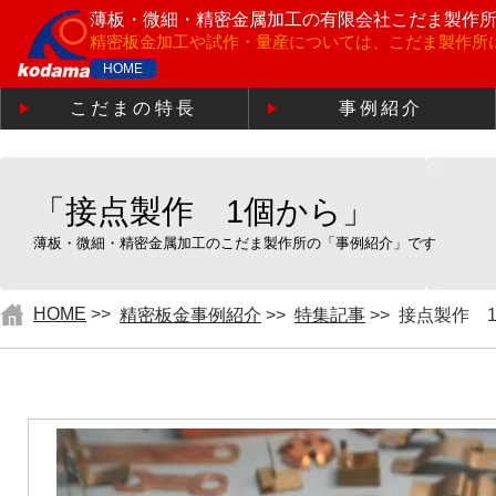
薄板・微細・精密金属加工の
有限会社こだま製作
精密板金加工や試作・量産については、こだま製作所
HOME
こだまの特長
事例紹介
「接点製作 1個から」
薄板・微細・精密金属加工のこだま製作所の「事例紹介」です
HOME
>>
精密板金事例紹介
>>
特集記事
>>
接点製作 