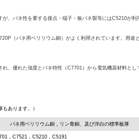
すが、バネ性を要する接点・端子・板バネ製等にはC5210が
720P（バネ用ベリリウム銅）がよく利用されています。用
用され、優れた強度とバネ特性（C7701）から電気機器材料と
厚もあります。）
バネ用ベリリウム銅，リン青銅、及び洋白の標準板厚
701，C7521，C5210，C5191