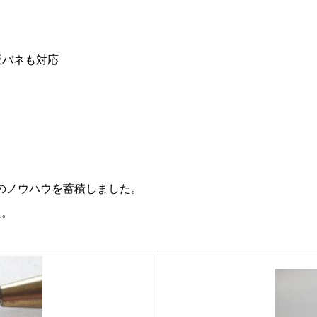
板バネも対応
のノウハウを蓄積しました。
た。