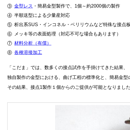
金型レス
・簡易金型製作で、1個～約2000個の製作
半順送型による少量産対応
析出系SUS・インコネル・ベリリウムなど特殊な接点
メッキ等の表面処理（対応不可な場合もあります）
材料分析（有償）
各種溶接加工
「こだま」では、数多くの接点試作を手掛けてきた結果、
独自製作の金型における、曲げ工程の標準化と、簡易金型
その結果、接点1製作１個からのご提供が
可能となりまし