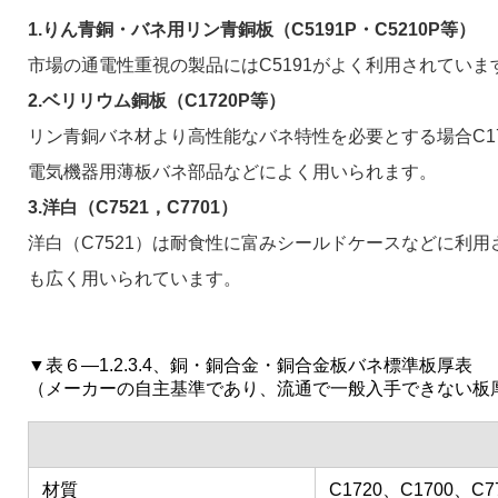
1.りん青銅・バネ用リン青銅板（C5191P・C5210P等）
市場の通電性重視の製品にはC5191がよく利用されていま
2.ベリリウム銅板（C1720P等）
リン青銅バネ材より高性能なバネ特性を必要とする場合C1
電気機器用薄板バネ部品などによく用いられます。
3.洋白（C7521，C7701）
洋白（C7521）は耐食性に富みシールドケースなどに利
も広く用いられています。
▼表６―1.2.3.4、銅・銅合金・銅合金板バネ標準板厚表
（メーカーの自主基準であり、流通で一般入手できない板
材質
C1720、C1700、C7