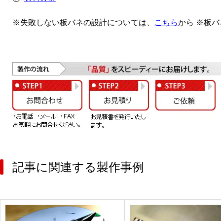
※失敗しない板バネの設計については、
こちら
から ※板
記事に関連する製作事例