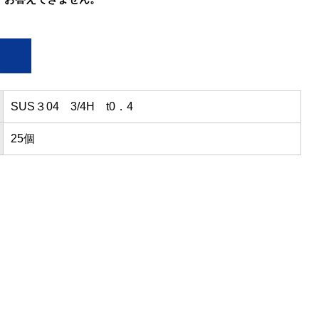
SUS３04 3/4H t0．4
25個