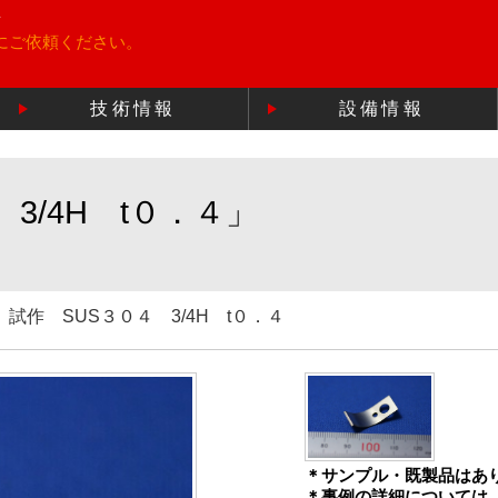
所
にご依頼ください。
技術情報
設備情報
3/4H t０．４」
試作 SUS３０４ 3/4H t０．４
＊サンプル・既製品はあ
＊事例の詳細については