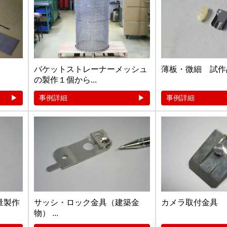
バケットストレーナーメッシュ
薄板・微細 試作
の製作１個から...
事例詳細
事例詳細
量製作
サッシ・ロック金具（建築金
カメラ取付金具
物） ...