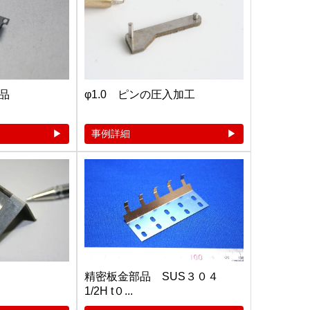
品
φ1.0 ピンの圧入加工
事例詳細
精密板金部品 SUS３０４
1/2H t０...