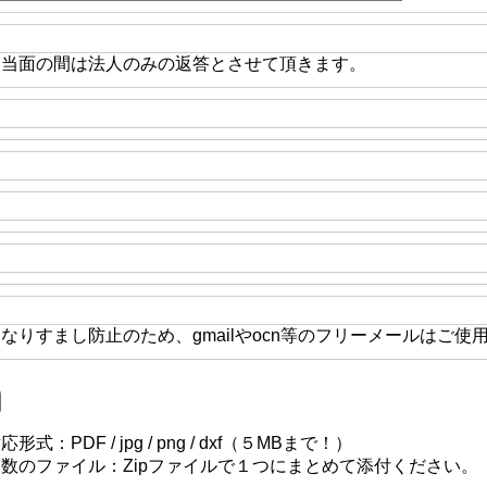
※当面の間は法人のみの返答とさせて頂きます。
なりすまし防止のため、gmailやocn等のフリーメールはご使
応形式：PDF / jpg / png / dxf（５MBまで！）
複数のファイル：Zipファイルで１つにまとめて添付ください。