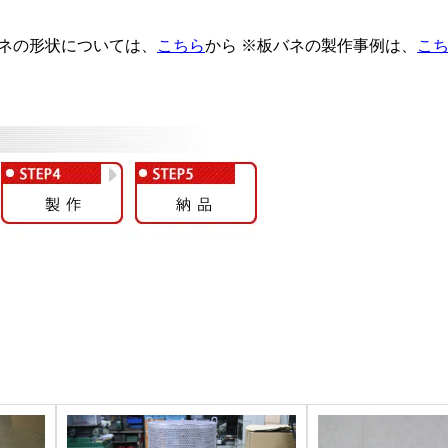
バネの形状については、
こちら
から ※板バネの製作事例は、
こ