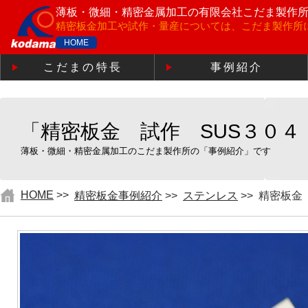
薄板・微細・精密金属加工の
有限会社こだま製作
精密板金加工や試作・量産については、こだま製作所
HOME
こだまの特長
事例紹介
「精密板金 試作 SUS３０４ 
薄板・微細・精密金属加工のこだま製作所の「事例紹介」です
HOME
>>
精密板金事例紹介
>>
ステンレス
>>
精密板金 