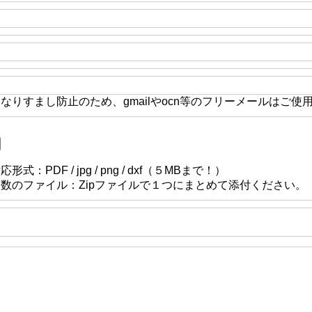
なりすまし防止のため、gmailやocn等のフリーメールはご使
応形式：PDF / jpg / png / dxf（５MBまで！）
複数のファイル：Zipファイルで１つにまとめて添付ください。