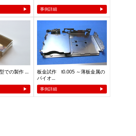
事例詳細
での製作 ...
板金試作 t0.005 ～薄板金属の
パイオ...
事例詳細