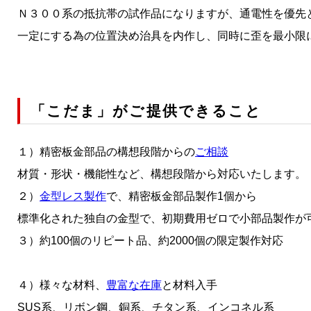
Ｎ３００系の抵抗帯の試作品になりますが、通電性を優先
一定にする為の位置決め治具を内作し、同時に歪を最小限
「こだま」がご提供できること
１）精密板金部品の構想段階からの
ご相談
材質・形状・機能性など、構想段階から対応いたします。
２）
金型レス製作
で、精密板金部品製作1個から
標準化された独自の金型で、初期費用ゼロで小部品製作が
３）約100個のリピート品、約2000個の限定製作対応
４）様々な材料、
豊富な在庫
と材料入手
SUS系、リボン鋼、銅系、チタン系、インコネル系