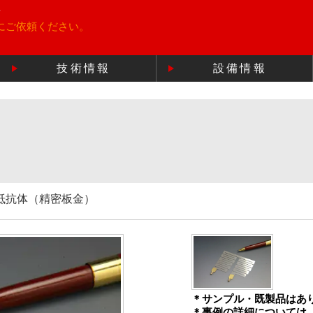
所
にご依頼ください。
技術情報
設備情報
抵抗体（精密板金）
＊サンプル・既製品はあ
＊事例の詳細については