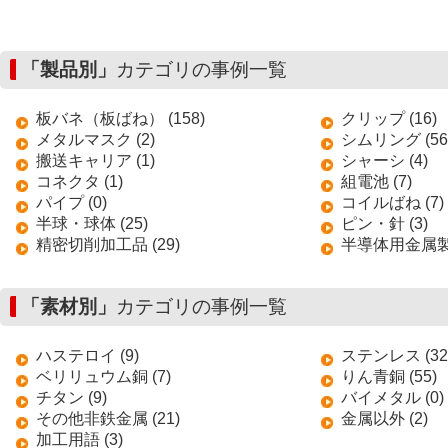
「製品別」
カテゴリの事例一覧
板バネ（板ばね） (158)
クリップ (16)
メタルマスク (2)
シムリング (56
搬送キャリア (1)
シャーシ (4)
コネクタ (1)
組電池 (7)
パイプ (0)
コイルばね (7)
半球・球体 (25)
ピン・針 (3)
精密切削加工品 (29)
半導体用金属製搬
「素材別」
カテゴリの事例一覧
ハステロイ (9)
ステンレス (32
ベリリュウム銅 (7)
りん青銅 (55)
チタン (9)
バイメタル (0)
その他非鉄金属 (21)
金属以外 (2)
加工用語 (3)