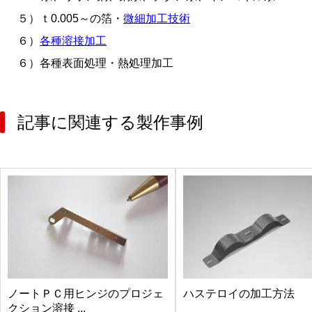
５）ｔ0.005～の箔・
微細加工技術
６）
各種溶接加工
６）各種表面処理・熱処理加工
記事に関連する製作事例
ノートＰＣ用ヒンジのプロジェ
ハステロイの加工方法
クション溶接 ...