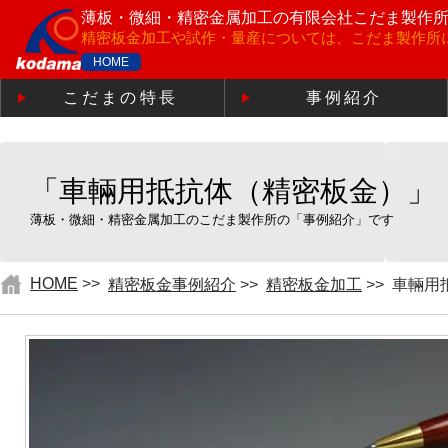
薄板・微細・精密金属加工の
有限会社こだま製作
精密板金加工や試作・量産については、こだま製作所
HOME
こだまの特長
事例紹介
「車輛用抵抗体（精密板金）」
薄板・微細・精密金属加工のこだま製作所の「事例紹介」です
HOME
>>
精密板金事例紹介
>>
精密板金加工
>>
車輛用