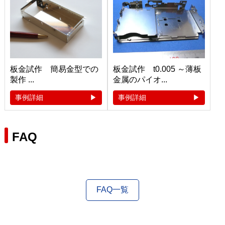
板金試作 簡易金型での
板金試作 t0.005 ～薄板
製作 ...
金属のパイオ...
事例詳細
事例詳細
FAQ
FAQ一覧