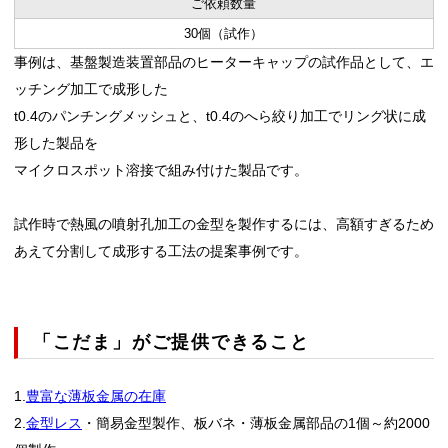
ご依頼数量
30個（試作）
事例は、基盤製造装置部品のヒーターキャップの試作品として、エ
ッチング加工で成形した
t0.4のパンチングメッシュと、t0.4のへら絞り加工でリング状に成
形した製品を
マイクロスポット溶接で組み付けた製品です。
試作時で熱風の噴射孔加工の金型を製作するには、高額すぎるため
あえて分割して成形する工法の提案事例です。
「こだま」がご提供できること
1.
豊富な薄板金属の在庫
2.
金型レス
・簡易金型製作、板バネ・薄板金属部品の1個～約2000