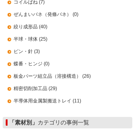
コイルばね (7)
ぜんまいバネ（発條バネ） (0)
絞り成形品 (40)
半球・球体 (25)
ピン・針 (3)
蝶番・ヒンジ (0)
板金パーツ組立品（溶接構造） (26)
精密切削加工品 (29)
半導体用金属製搬送トレイ (11)
「素材別」
カテゴリの事例一覧