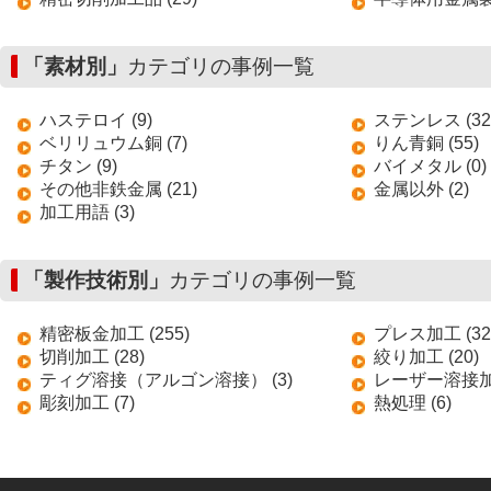
「素材別」
カテゴリの事例一覧
ハステロイ (9)
ステンレス (32
ベリリュウム銅 (7)
りん青銅 (55)
チタン (9)
バイメタル (0)
その他非鉄金属 (21)
金属以外 (2)
加工用語 (3)
「製作技術別」
カテゴリの事例一覧
精密板金加工 (255)
プレス加工 (32
切削加工 (28)
絞り加工 (20)
ティグ溶接（アルゴン溶接） (3)
レーザー溶接加工
彫刻加工 (7)
熱処理 (6)