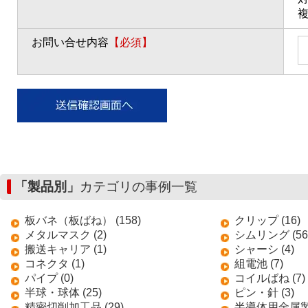
お問い合せ内容
【必須】
「製品別」
カテゴリの事例一覧
板バネ（板ばね） (158)
クリップ (16)
メタルマスク (2)
シムリング (56
搬送キャリア (1)
シャーシ (4)
コネクタ (1)
組電池 (7)
パイプ (0)
コイルばね (7)
半球・球体 (25)
ピン・針 (3)
精密切削加工品 (29)
半導体用金属製搬