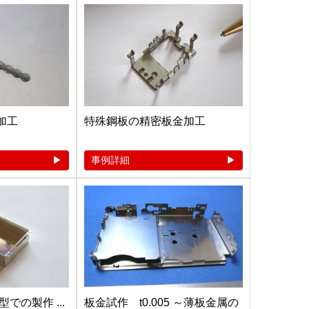
加工
特殊鋼板の精密板金加工
事例詳細
での製作 ...
板金試作 t0.005 ～薄板金属の