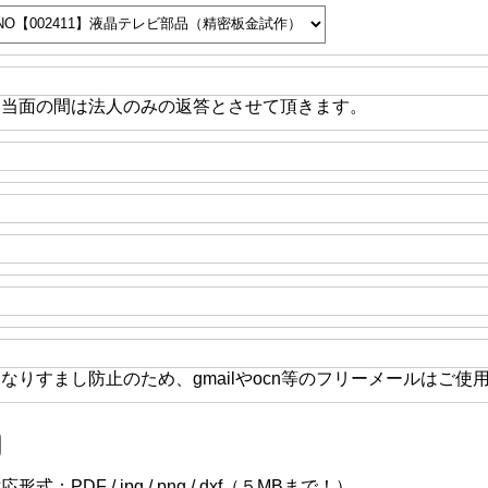
※当面の間は法人のみの返答とさせて頂きます。
なりすまし防止のため、gmailやocn等のフリーメールはご使
応形式：PDF / jpg / png / dxf（５MBまで！）