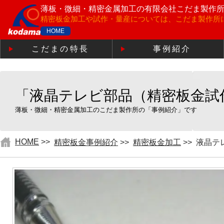
薄板・微細・精密金属加工の
有限会社こだま製作
精密板金加工や試作・量産については、こだま製作所
HOME
こだまの特長
事例紹介
「液晶テレビ部品（精密板金試
薄板・微細・精密金属加工のこだま製作所の「事例紹介」です
HOME
>>
精密板金事例紹介
>>
精密板金加工
>>
液晶テ