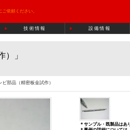
所
にご依頼ください。
技術情報
設備情報
作）」
レビ部品（精密板金試作）
＊サンプル・既製品はあ
＊事例の詳細については