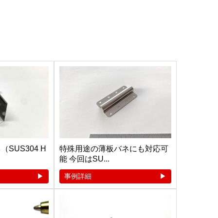
SUS304 H
特殊用途の薄板バネにも対応可
能 今回はSU...
事例詳細