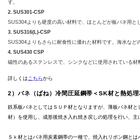
す。
2. SUS301-CSP
SUS304よりも硬度の高い材料で、ほとんどが板バネ用と
3. SUS316(L)-CSP
SUS304よりもさらに耐食性に優れた材料です。海水な
4. SUS430 CSP
磁性のあるステンレスで、シンクなどに使用されている材料です
詳しくは
こちら
から
2）バネ（ばね）冷間圧延鋼帯＜SK材と熱処
鉄系板バネとしてはＳＵＰ材となりますが、薄板バネ材と
材）を使用し、成形後焼き入れ焼き戻しの処理を行い、主
Ｓｋ材とはバネ用炭素鋼帯の一種で、焼入れリボン鋼とは