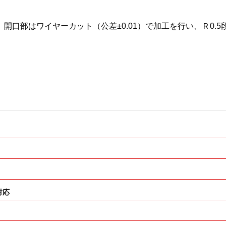
す。
開口部はワイヤーカット（公差±0.01）で加工を行い、Ｒ0.5
。
対応