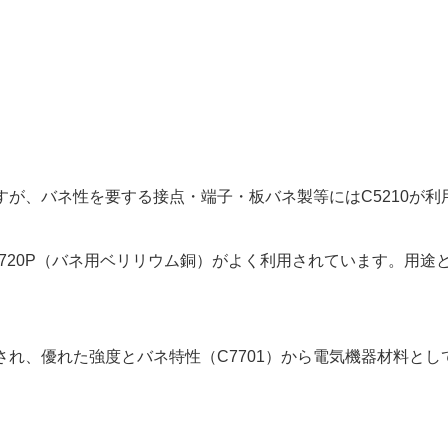
すが、バネ性を要する接点・端子・板バネ製等にはC5210が
720P（バネ用ベリリウム銅）がよく利用されています。用
用され、優れた強度とバネ特性（C7701）から電気機器材料と