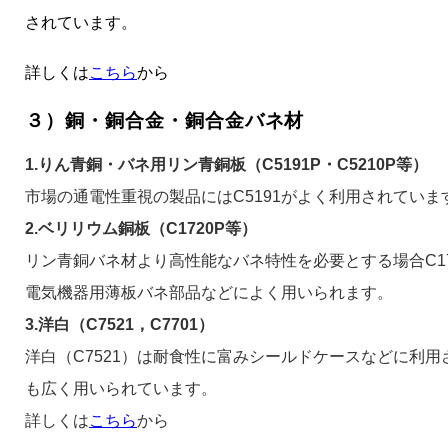
されています。
詳しくは
こちら
から
３）銅・銅合金・銅合金バネ材
1.りん青銅・バネ用リン青銅板（C5191P・C5210P等）
市場の通電性重視の製品にはC5191がよく利用されていま
2.ベリリウム銅板（C1720P等）
リン青銅バネ材より高性能なバネ特性を必要とする場合C1
電気機器用薄板バネ部品などによく用いられます。
3.洋白（C7521，C7701）
洋白（C7521）は耐食性に富みシールドケースなどに利
も広く用いられています。
詳しくは
こちら
から