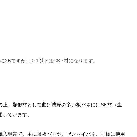
2Bですが、t0.1以下はCSP材になります。
の上、類似材として曲げ成形の多い板バネにはSK材（生
用しています。
焼入鋼帯で、主に薄板バネや、ゼンマイバネ、刃物に使用