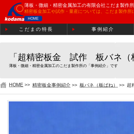
薄板・微細・精密金属加工の
有限会社こだま製作
精密板金加工や試作・量産については、こだま製作所
HOME
こだまの特長
事例紹介
「超精密板金 試作 板バネ（板ば
薄板・微細・精密金属加工のこだま製作所の「事例紹介」です
HOME
>>
精密板金事例紹介
>>
板バネ（板ばね）
>>
超