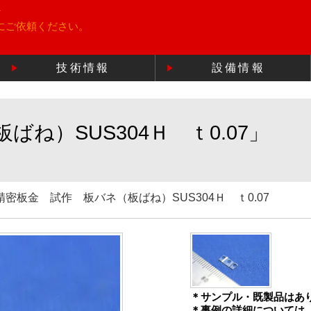
所
にご依頼ください。
技術情報
設備情報
ね）SUS304Ｈ ｔ0.07」
精密板金 試作 板バネ（板ばね）SUS304Ｈ ｔ0.07
＊サンプル・既製品はあ
＊事例の詳細については