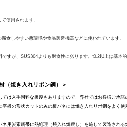
して使用されます。
どの腐食しやすい悪環境や食品製造機器などに使われています。
が、SUS304よりも耐食性に劣ります。t0.2以上は基本的に
理材（焼き入れリボン鋼）＞
しては入手困難な板厚もありますので、弊社ではお客様ご承諾
に平板の形状カットのみの板バネには焼き入れリボ鋼をよく使
バネ用炭素鋼帯に熱処理（焼入れ焼戻し）を施して製造される