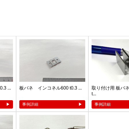
 ...
板バネ インコネル600 t0.3 ...
取り付け用 板バネ（
t...
事例詳細
事例詳細