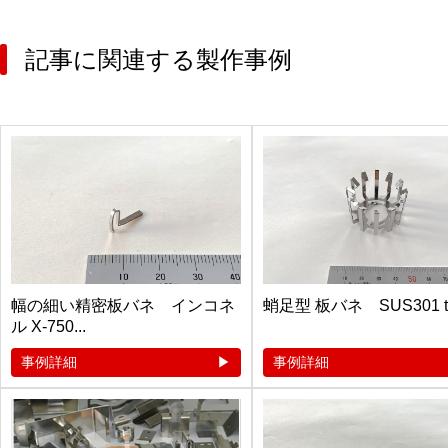
記事に関連する製作事例
幅の細い精密板バネ インコネ
蛸足型 板バネ SUS301 t0.3
ル X-750...
事例詳細
事例詳細