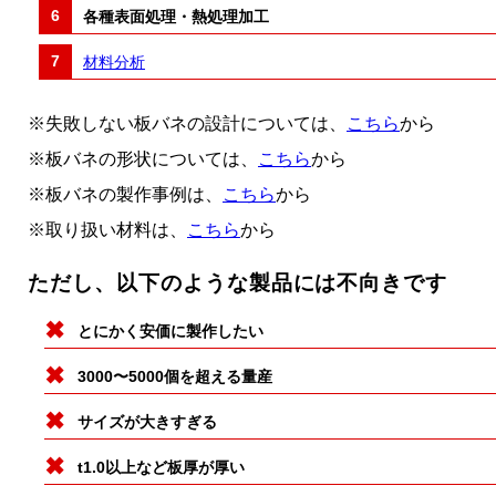
各種表面処理・熱処理加工
材料分析
※失敗しない板バネの設計については、
こちら
から
※板バネの形状については、
こちら
から
※板バネの製作事例は、
こちら
から
※取り扱い材料は、
こちら
から
ただし、以下のような製品には不向きです
とにかく安価に製作したい
3000〜5000個を超える量産
サイズが大きすぎる
t1.0以上など板厚が厚い