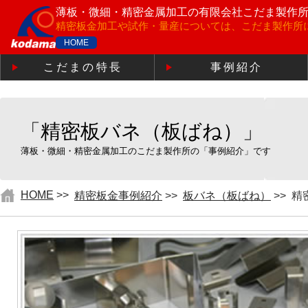
薄板・微細・精密金属加工の
有限会社こだま製作
精密板金加工や試作・量産については、こだま製作所
HOME
こだまの特長
事例紹介
「精密板バネ（板ばね）」
薄板・微細・精密金属加工のこだま製作所の「事例紹介」です
HOME
>>
精密板金事例紹介
>>
板バネ（板ばね）
>>
精