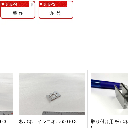
 ...
板バネ インコネル600 t0.3 ...
取り付け用 板バネ（
t...