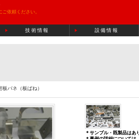
所
にご依頼ください。
技術情報
設備情報
密板バネ（板ばね）
＊サンプル・既製品はあ
＊事例の詳細については