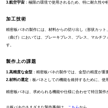
3.航空宇宙
：極限の環境で使用されるため、特に耐久性や
加工技術
精密板バネの製作には、材料からの切り出し（形状カット
（曲げ）においては、ブレーキプレス、プレス、マルチフ
す。
製作上の課題
1.高精度な金型
：精密板バネの製作では、金型の精度が重
2.
材料の選定
：板バネとしての機能を維持するために、使
精密板バネは、求められる機能や仕様に合わせて特注製作
※板バネのさまざまな製作事例は、
こちら
から