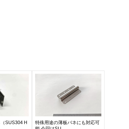
SUS304 H
特殊用途の薄板バネにも対応可
能 今回はSU...