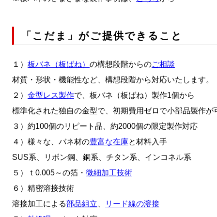
「こだま」がご提供できること
１）
板バネ（板ばね）
の構想段階からの
ご相談
材質・形状・機能性など、構想段階から対応いたします。
２）
金型レス製作
で、板バネ（板ばね）製作1個から
標準化された独自の金型で、初期費用ゼロで小部品製作が
３）約100個のリピート品、約2000個の限定製作対応
４）様々な、バネ材の
豊富な在庫
と材料入手
SUS系、リボン鋼、銅系、チタン系、インコネル系
５）ｔ0.005～の箔・
微細加工技術
６）精密溶接技術
溶接加工による
部品組立
、
リード線の溶接