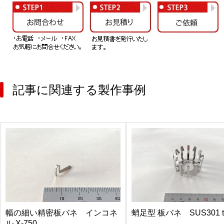
記事に関連する製作事例
幅の細い精密板バネ インコネ
蛸足型 板バネ SUS301 t0.3
ル X-750...