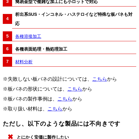
簡易金型で複雑な加工にも小ロットで対応
析出系SUS・インコネル・ハステロイなど特殊な板バネも対
応
各種溶接加工
各種表面処理・熱処理加工
材料分析
※失敗しない板バネの設計については、
こちら
から
※板バネの形状については、
こちら
から
※板バネの製作事例は、
こちら
から
※取り扱い材料は、
こちら
から
ただし、以下のような製品には不向きです
とにかく安価に製作したい