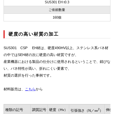
SUS301 EH t0.3
ご依頼数量
160個
硬度の高い材質の加工
SUS301 CSP EH材は、硬度490
HV以上、ステンレス系バネ材
の中ではSEH材の次に硬度の高い材質ですが、
産業機器における製品の仕分けに使用されるということで、錆びな
い、バネ特性が高い、折れにくい要素で、
材質の選択を行った事例です。
材料販売は、
こちら
から
2
種類の記号
調質記号
硬度（Hv）
伸び
引張強さ（N／㎜
）