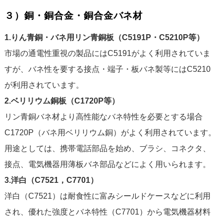
３）銅・銅合金・銅合金バネ材
1.りん青銅・バネ用リン青銅板（C5191P・C5210P等）
市場の通電性重視の製品にはC5191がよく利用されていま
すが、バネ性を要する接点・端子・板バネ製等にはC5210
が利用されています。
2.ベリリウム銅板（C1720P等）
リン青銅バネ材より高性能なバネ特性を必要とする場合
C1720P（バネ用ベリリウム銅）がよく利用されています。
用途としては、携帯電話部品を始め、ブラシ、コネクタ、
接点、電気機器用薄板バネ部品などによく用いられます。
3.洋白（C7521，C7701）
洋白（C7521）は耐食性に富みシールドケースなどに利用
され、優れた強度とバネ特性（C7701）から電気機器材料