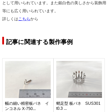
として用いられています。また銀白色の美しさから装飾用
等にも広く用いられています。
詳しくは
こちら
から
記事に関連する製作事例
幅の細い精密板バネ イ
蛸足型 板バネ SUS301
t0.3 ...
ンコネル X-750...