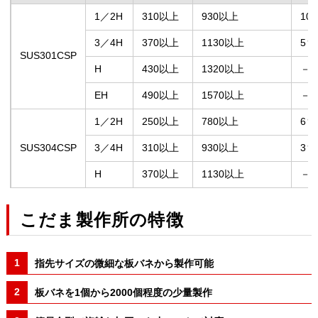
1／2H
310以上
930以上
10
3／4H
370以上
1130以上
5％
SUS301CSP
H
430以上
1320以上
－
EH
490以上
1570以上
－
1／2H
250以上
780以上
6％
SUS304CSP
3／4H
310以上
930以上
3％
H
370以上
1130以上
－
こだま製作所の特徴
指先サイズの微細な板バネから製作可能
板バネを1個から2000個程度の少量製作