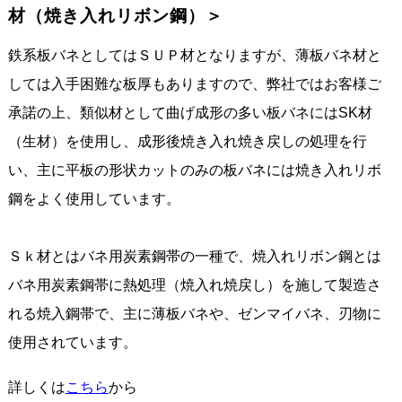
材（焼き入れリボン鋼）＞
鉄系板バネとしてはＳＵＰ材となりますが、薄板バネ材と
しては入手困難な板厚もありますので、弊社ではお客様ご
承諾の上、類似材として曲げ成形の多い板バネにはSK材
（生材）を使用し、成形後焼き入れ焼き戻しの処理を行
い、主に平板の形状カットのみの板バネには焼き入れリボ
鋼をよく使用しています。
Ｓｋ材とはバネ用炭素鋼帯の一種で、焼入れリボン鋼とは
バネ用炭素鋼帯に熱処理（焼入れ焼戻し）を施して製造さ
れる焼入鋼帯で、主に薄板バネや、ゼンマイバネ、刃物に
使用されています。
詳しくは
こちら
から