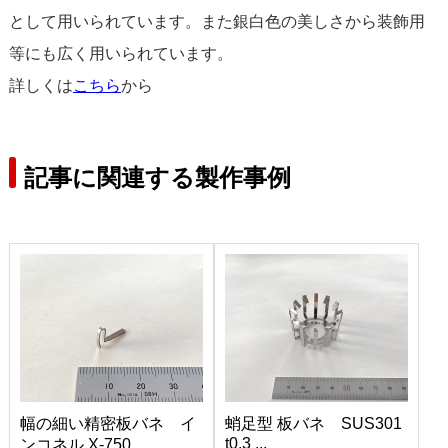
として用いられています。また銀白色の美しさから装飾用
等にも広く用いられています。
詳しくは
こちら
から
記事に関連する製作事例
幅の細い精密板バネ イ
蛸足型 板バネ SUS301
t0.3 ...
ンコネル X-750...