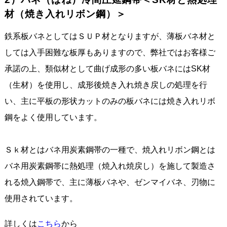
材（焼き入れリボン鋼）＞
鉄系板バネとしてはＳＵＰ材となりますが、薄板バネ材と
しては入手困難な板厚もありますので、弊社ではお客様ご
承諾の上、類似材として曲げ成形の多い板バネにはSK材
（生材）を使用し、成形後焼き入れ焼き戻しの処理を行
い、主に平板の形状カットのみの板バネには焼き入れリボ
鋼をよく使用しています。
Ｓｋ材とはバネ用炭素鋼帯の一種で、焼入れリボン鋼とは
バネ用炭素鋼帯に熱処理（焼入れ焼戻し）を施して製造さ
れる焼入鋼帯で、主に薄板バネや、ゼンマイバネ、刃物に
使用されています。
詳しくは
こちら
から