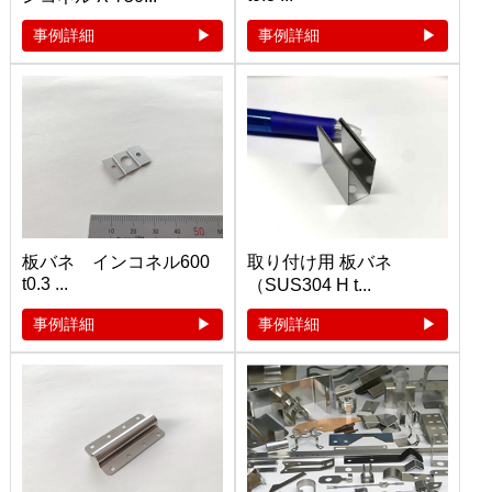
事例詳細
事例詳細
板バネ インコネル600
取り付け用 板バネ
t0.3 ...
（SUS304 H t...
事例詳細
事例詳細