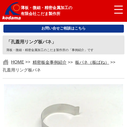
薄板・微細・精密金属加工の
有限会社こだま製作所
お問い合せご相談はこちら
「孔蓋用リング板バネ」
薄板・微細・精密金属加工のこだま製作所の「事例紹介」です
HOME
>>
精密板金事例紹介
>>
板バネ（板ばね）
>>
孔蓋用リング板バネ