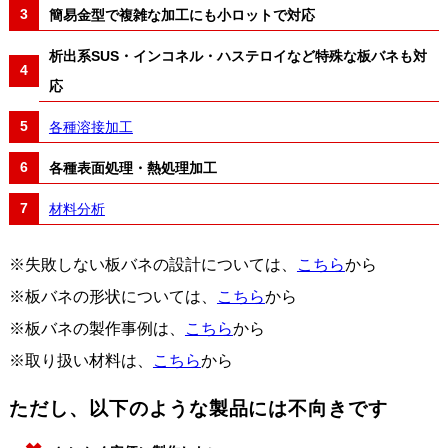
簡易金型で複雑な加工にも小ロットで対応
析出系SUS・インコネル・ハステロイなど特殊な板バネも対
応
各種溶接加工
各種表面処理・熱処理加工
材料分析
※失敗しない板バネの設計については、
こちら
から
※板バネの形状については、
こちら
から
※板バネの製作事例は、
こちら
から
※取り扱い材料は、
こちら
から
ただし、以下のような製品には不向きです