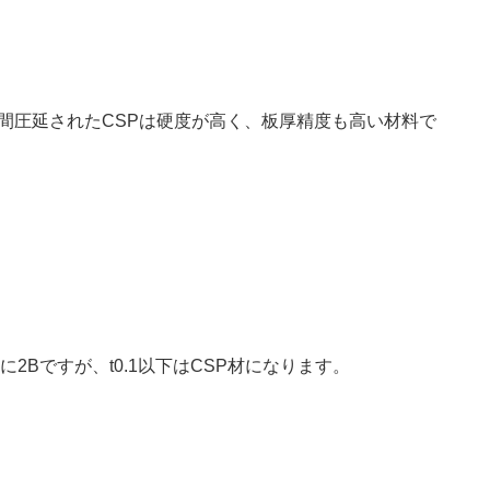
間圧延されたCSPは硬度が高く、板厚精度も高い材料で
2Bですが、t0.1以下はCSP材になります。