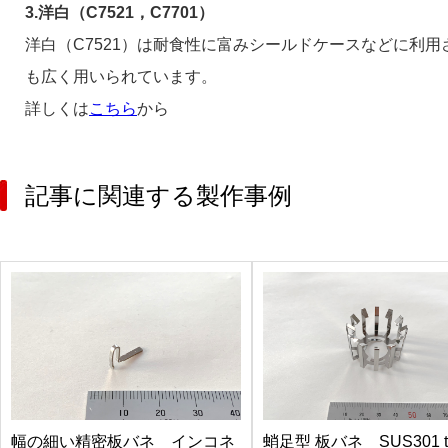
3.洋白（C7521，C7701）
洋白（C7521）は耐食性に富みシールドケースなどに利
も広く用いられています。
詳しくは
こちら
から
記事に関連する製作事例
幅の細い精密板バネ インコネ
蛸足型 板バネ SUS301 t0.3