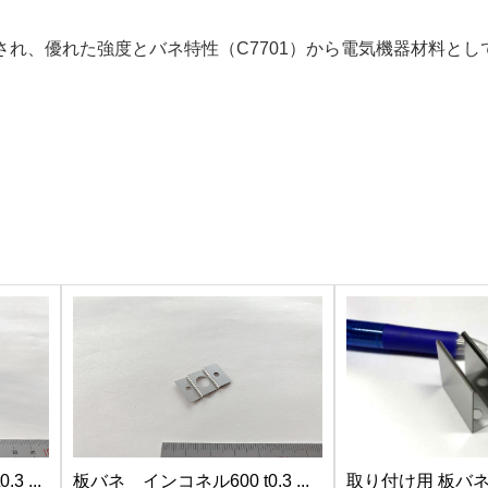
用され、優れた強度とバネ特性（C7701）から電気機器材料と
 ...
板バネ インコネル600 t0.3 ...
取り付け用 板バネ（