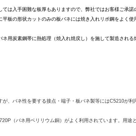
しては入手困難な板厚もありますので、弊社ではお客様ご承諾
に平板の形状カットのみの板バネには焼き入れリボ鋼をよく使
バネ用炭素鋼帯に熱処理（焼入れ焼戻し）を施して製造される
すが、バネ性を要する接点・端子・板バネ製等にはC5210が
720P（バネ用ベリリウム銅）がよく利用されています。用