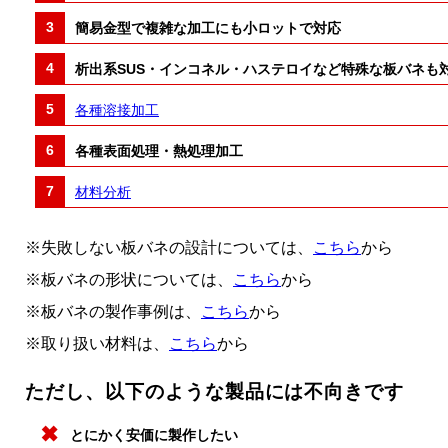
簡易金型で複雑な加工にも小ロットで対応
析出系SUS・インコネル・ハステロイなど特殊な板バネも
各種溶接加工
各種表面処理・熱処理加工
材料分析
※失敗しない板バネの設計については、
こちら
から
※板バネの形状については、
こちら
から
※板バネの製作事例は、
こちら
から
※取り扱い材料は、
こちら
から
ただし、以下のような製品には不向きです
とにかく安価に製作したい