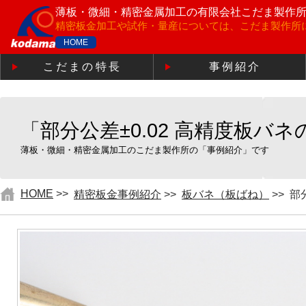
薄板・微細・精密金属加工の
有限会社こだま製作
精密板金加工や試作・量産については、こだま製作所
HOME
こだまの特長
事例紹介
「部分公差±0.02 高精度板バ
薄板・微細・精密金属加工のこだま製作所の「事例紹介」です
HOME
>>
精密板金事例紹介
>>
板バネ（板ばね）
>>
部