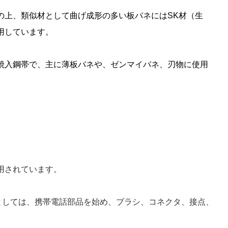
の上、類似材として曲げ成形の多い板バネにはSK材（生
用しています。
焼入鋼帯で、主に薄板バネや、ゼンマイバネ、刃物に使用
利用されています。
途としては、携帯電話部品を始め、ブラシ、コネクタ、接点、