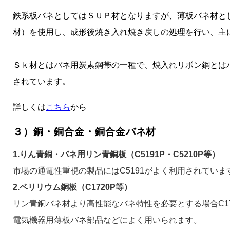
鉄系板バネとしてはＳＵＰ材となりますが、薄板バネ材と
材）を使用し、成形後焼き入れ焼き戻しの処理を行い、主
Ｓｋ材とはバネ用炭素鋼帯の一種で、焼入れリボン鋼とは
されています。
詳しくは
こちら
から
３）銅・銅合金・銅合金バネ材
1.りん青銅・バネ用リン青銅板（C5191P・C5210P等）
市場の通電性重視の製品にはC5191がよく利用されていま
2.ベリリウム銅板（C1720P等）
リン青銅バネ材より高性能なバネ特性を必要とする場合C1
電気機器用薄板バネ部品などによく用いられます。