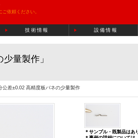
所
にご依頼ください。
技術情報
設備情報
ネの少量製作」
分公差±0.02 高精度板バネの少量製作
＊サンプル・既製品はあ
＊事例の詳細については