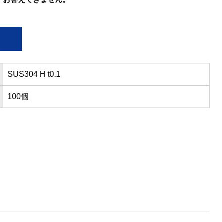
SUS304 H t0.1
100個