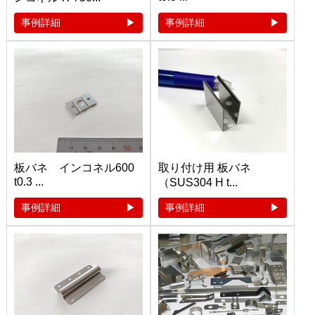
事例詳細
事例詳細
板バネ インコネル600
取り付け用 板バネ
t0.3 ...
（SUS304 H t...
事例詳細
事例詳細