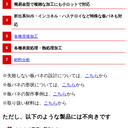
簡易金型で複雑な加工にも小ロットで対応
析出系SUS・インコネル・ハステロイなど特殊な板バネも対
応
各種溶接加工
各種表面処理・熱処理加工
材料分析
※失敗しない板バネの設計については、
こちら
から
※板バネの形状については、
こちら
から
※板バネの製作事例は、
こちら
から
※取り扱い材料は、
こちら
から
ただし、以下のような製品には不向きです