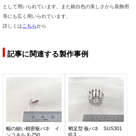
として用いられています。また銀白色の美しさから装飾用
等にも広く用いられています。
詳しくは
こちら
から
記事に関連する製作事例
幅の細い精密板バネ イ
蛸足型 板バネ SUS301
t0.3 ...
ンコネル X-750...