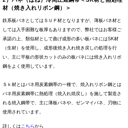
材（焼き入れリボン鋼）＞
鉄系板バネとしてはＳＵＰ材となりますが、薄板バネ材と
しては入手困難な板厚もありますので、弊社ではお客様ご
承諾の上、類似材として曲げ成形の多い板バネにはSK材
（生材）を使用し、成形後焼き入れ焼き戻しの処理を行
い、主に平板の形状カットのみの板バネには焼き入れリボ
鋼をよく使用しています。
Ｓｋ材とはバネ用炭素鋼帯の一種で、焼入れリボン鋼とは
バネ用炭素鋼帯に熱処理（焼入れ焼戻し）を施して製造さ
れる焼入鋼帯で、主に薄板バネや、ゼンマイバネ、刃物に
使用されています。
詳しくは
こちら
から