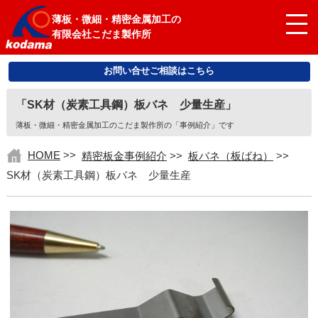
薄板・微細・精密金属加工の
有限会社こだま製作所
お問い合せご相談はこちら
「SK材（炭素工具鋼）板バネ 少量生産」
薄板・微細・精密金属加工のこだま製作所の「事例紹介」です
HOME
>>
精密板金事例紹介
>>
板バネ（板ばね）
>>
SK材（炭素工具鋼）板バネ 少量生産