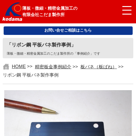
薄板・微細・精密金属加工の
有限会社こだま製作所
お問い合せご相談はこちら
「リボン鋼 平板バネ製作事例」
薄板・微細・精密金属加工のこだま製作所の「事例紹介」です
HOME
>>
精密板金事例紹介
>>
板バネ（板ばね）
>>
リボン鋼 平板バネ製作事例