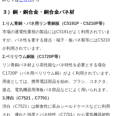
３）銅・銅合金・銅合金バネ材
1.りん青銅・バネ用リン青銅板（C5191P・C5210P等）
市場の通電性重視の製品にはC5191がよく利用されていま
すが、バネ性を要する接点・端子・板バネ製等にはC5210
が利用されています。
2.ベリリウム銅板（C1720P等）
リン青銅バネ材より高性能なバネ特性を必要とする場合
C1720P（バネ用ベリリウム銅）がよく利用されています。
用途としては、携帯電話部品を始め、ブラシ、コネクタ、
接点、電気機器用薄板バネ部品などによく用いられます。
3.洋白（C7521，C7701）
洋白（C7521）は耐食性に富みシールドケースなどに利用
され、優れた強度とバネ特性（C7701）から電気機器材料