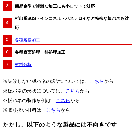
簡易金型で複雑な加工にも小ロットで対応
析出系SUS・インコネル・ハステロイなど特殊な板バネも対
応
各種溶接加工
各種表面処理・熱処理加工
材料分析
※失敗しない板バネの設計については、
こちら
から
※板バネの形状については、
こちら
から
※板バネの製作事例は、
こちら
から
※取り扱い材料は、
こちら
から
ただし、以下のような製品には不向きです