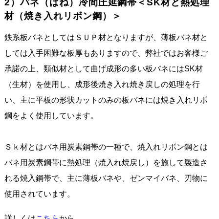
2）バネ（ばね）冷間圧延鋼帯＜SK材と熱処理
材（焼き入れリボン鋼）＞
鉄系板バネとしてはＳＵＰ材となりますが、薄板バネ材と
しては入手困難な板厚もありますので、弊社ではお客様ご
承諾の上、類似材として曲げ成形の多い板バネにはSK材
（生材）を使用し、成形後焼き入れ焼き戻しの処理を行
い、主に平板の形状カットのみの板バネには焼き入れリボ
鋼をよく使用しています。
Ｓｋ材とはバネ用炭素鋼帯の一種で、焼入れリボン鋼とは
バネ用炭素鋼帯に熱処理（焼入れ焼戻し）を施して製造さ
れる焼入鋼帯で、主に薄板バネや、ゼンマイバネ、刃物に
使用されています。
詳しくは
こちら
から