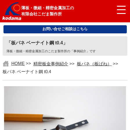
薄板・微細・精密金属加工の
有限会社こだま製作所
お問い合せご相談はこちら
「板バネ ベーナイト鋼 t0.4」
薄板・微細・精密金属加工のこだま製作所の「事例紹介」です
HOME
>>
精密板金事例紹介
>>
板バネ（板ばね）
>>
板バネ ベーナイト鋼 t0.4