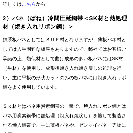
詳しくは
こちら
から
2）バネ（ばね）冷間圧延鋼帯＜SK材と熱処理
材（焼き入れリボン鋼）＞
鉄系板バネとしてはＳＵＰ材となりますが、薄板バネ材と
しては入手困難な板厚もありますので、弊社ではお客様ご
承諾の上、類似材として曲げ成形の多い板バネにはSK材
（生材）を使用し、成形後焼き入れ焼き戻しの処理を行
い、主に平板の形状カットのみの板バネには焼き入れリボ
鋼をよく使用しています。
Ｓｋ材とはバネ用炭素鋼帯の一種で、焼入れリボン鋼とは
バネ用炭素鋼帯に熱処理（焼入れ焼戻し）を施して製造さ
れる焼入鋼帯で、主に薄板バネや、ゼンマイバネ、刃物に