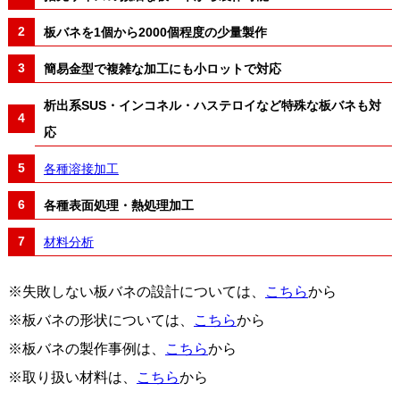
板バネを1個から2000個程度の少量製作
簡易金型で複雑な加工にも小ロットで対応
析出系SUS・インコネル・ハステロイなど特殊な板バネも対
応
各種溶接加工
各種表面処理・熱処理加工
材料分析
※失敗しない板バネの設計については、
こちら
から
※板バネの形状については、
こちら
から
※板バネの製作事例は、
こちら
から
※取り扱い材料は、
こちら
から