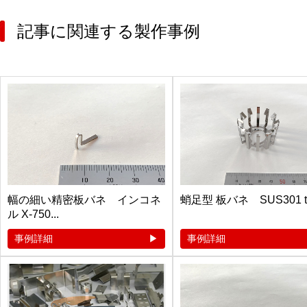
記事に関連する製作事例
幅の細い精密板バネ インコネ
蛸足型 板バネ SUS301 t0.3
ル X-750...
事例詳細
事例詳細