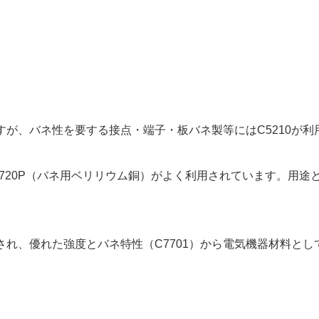
すが、バネ性を要する接点・端子・板バネ製等にはC5210が
720P（バネ用ベリリウム銅）がよく利用されています。用
用され、優れた強度とバネ特性（C7701）から電気機器材料と