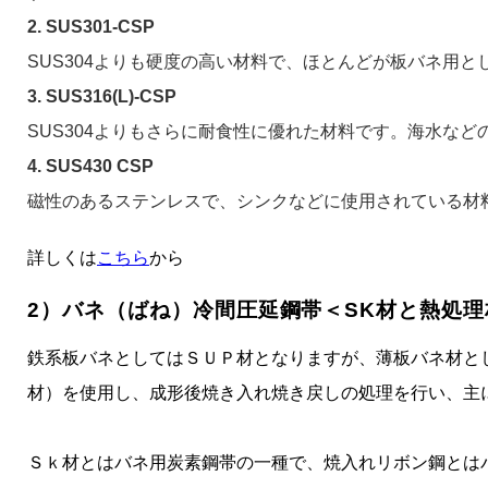
2. SUS301-CSP
SUS304よりも硬度の高い材料で、ほとんどが板バネ用と
3. SUS316(L)-CSP
SUS304よりもさらに耐食性に優れた材料です。海水な
4. SUS430 CSP
磁性のあるステンレスで、シンクなどに使用されている材料です
詳しくは
こちら
から
2）バネ（ばね）冷間圧延鋼帯＜SK材と熱処
鉄系板バネとしてはＳＵＰ材となりますが、薄板バネ材と
材）を使用し、成形後焼き入れ焼き戻しの処理を行い、主
Ｓｋ材とはバネ用炭素鋼帯の一種で、焼入れリボン鋼とは