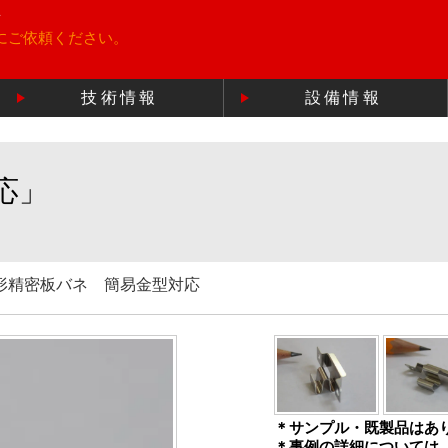
所
にご依頼ください。
技術情報
設備情報
応」
形精密板バネ 簡易金型対応
＊サンプル・既製品はあ
＊事例の詳細については