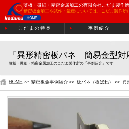
薄板・微細・精密金属加工の
有限会社こだま製作
精密板金加工や試作・量産については、こだま製作所
HOME
こだまの特長
事例紹介
「異形精密板バネ 簡易金型対
薄板・微細・精密金属加工のこだま製作所の「事例紹介」です
HOME
>>
精密板金事例紹介
>>
板バネ（板ばね）
>>
異