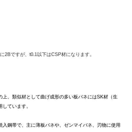
2Bですが、t0.1以下はCSP材になります。
の上、類似材として曲げ成形の多い板バネにはSK材（生
用しています。
焼入鋼帯で、主に薄板バネや、ゼンマイバネ、刃物に使用