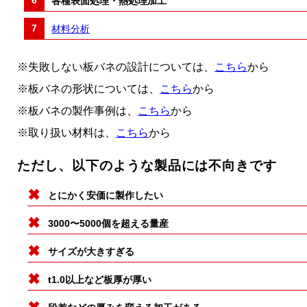
各種表面処理・熱処理加工
材料分析
※失敗しない板バネの設計については、
こちら
から
※板バネの形状については、
こちら
から
※板バネの製作事例は、
こちら
から
※取り扱い材料は、
こちら
から
ただし、以下のような製品には不向きです
とにかく安価に製作したい
3000〜5000個を超える量産
サイズが大きすぎる
t1.0以上など板厚が厚い