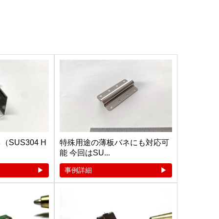
SUS304 H
特殊用途の薄板バネにも対応可
能 今回はSU...
事例詳細