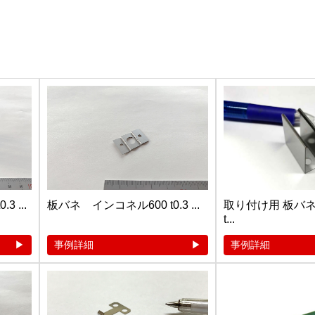
 ...
板バネ インコネル600 t0.3 ...
取り付け用 板バネ（
t...
事例詳細
事例詳細