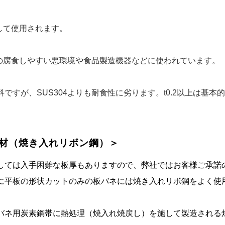
して使用されます。
どの腐食しやすい悪環境や食品製造機器などに使われています。
が、SUS304よりも耐食性に劣ります。t0.2以上は基本的に
理材（焼き入れリボン鋼）＞
しては入手困難な板厚もありますので、弊社ではお客様ご承諾
に平板の形状カットのみの板バネには焼き入れリボ鋼をよく使
バネ用炭素鋼帯に熱処理（焼入れ焼戻し）を施して製造される