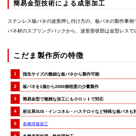
簡易金型技術による成形加工
ステンレス板バネの波形押し付け方の、板バネの製作事例
バネ材のスプリングバックから、波形形状部は金型レスで
こだま製作所の特徴
指先サイズの微細な板バネから製作可能
板バネを1個から2000個程度の少量製作
簡易金型で複雑な加工にも小ロットで対応
析出系SUS・インコネル・ハステロイなど特殊な板バネも
各種溶接加工