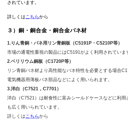
されています。
詳しくは
こちら
から
３）銅・銅合金・銅合金バネ材
1.りん青銅・バネ用リン青銅板（C5191P・C5210P等）
市場の通電性重視の製品にはC5191がよく利用されていま
2.ベリリウム銅板（C1720P等）
リン青銅バネ材より高性能なバネ特性を必要とする場合C1
電気機器用薄板バネ部品などによく用いられます。
3.洋白（C7521，C7701）
洋白（C7521）は耐食性に富みシールドケースなどに利
も広く用いられています。
詳しくは
こちら
から