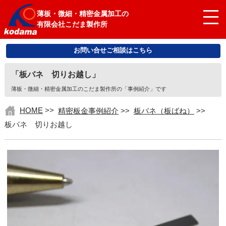
薄板・微細・精密金属加工の
有限会社こだま製作所
お問い合せご相談はこちら
「板バネ 切りお越し」
薄板・微細・精密金属加工のこだま製作所の「事例紹介」です
HOME
>>
精密板金事例紹介
>>
板バネ（板ばね）
>>
板バネ 切りお越し