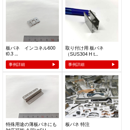
板バネ インコネル600
取り付け用 板バネ
t0.3 ...
（SUS304 H t...
事例詳細
事例詳細
特殊用途の薄板バネにも
板バネ 特注