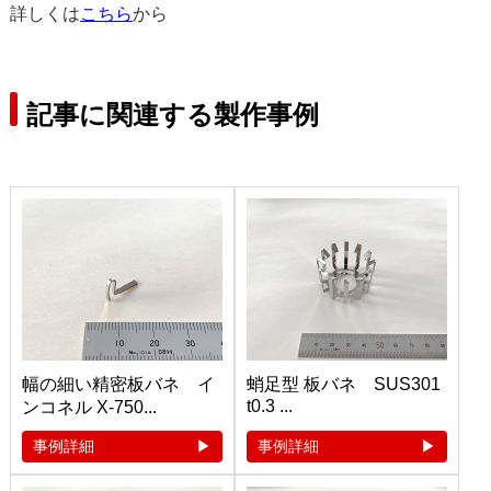
詳しくは
こちら
から
記事に関連する製作事例
幅の細い精密板バネ イ
蛸足型 板バネ SUS301
t0.3 ...
ンコネル X-750...
事例詳細
事例詳細