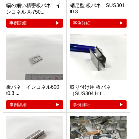
幅の細い精密板バネ イ
蛸足型 板バネ SUS301
t0.3 ...
ンコネル X-750...
事例詳細
事例詳細
板バネ インコネル600
取り付け用 板バネ
t0.3 ...
（SUS304 H t...
事例詳細
事例詳細