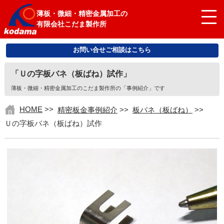
薄板・微細・精密金属加工の
有限会社こだま製作所
お問い合せご相談はこちら
「Ｕの字板バネ（板ばね）試作」
薄板・微細・精密金属加工のこだま製作所の「事例紹介」です
HOME
>>
精密板金事例紹介
>>
板バネ（板ばね）
>>
Ｕの字板バネ（板ばね）試作