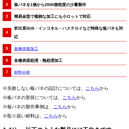
板バネを1個から2000個程度の少量製作
簡易金型で複雑な加工にも小ロットで対応
析出系SUS・インコネル・ハステロイなど特殊な板バネも対
応
各種溶接加工
各種表面処理・熱処理加工
材料分析
※失敗しない板バネの設計については、
こちら
から
※板バネの形状については、
こちら
から
※板バネの製作事例は、
こちら
から
※取り扱い材料は、
こちら
から