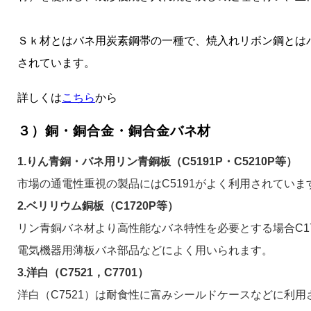
Ｓｋ材とはバネ用炭素鋼帯の一種で、焼入れリボン鋼とは
されています。
詳しくは
こちら
から
３）銅・銅合金・銅合金バネ材
1.りん青銅・バネ用リン青銅板（C5191P・C5210P等）
市場の通電性重視の製品にはC5191がよく利用されていま
2.ベリリウム銅板（C1720P等）
リン青銅バネ材より高性能なバネ特性を必要とする場合C1
電気機器用薄板バネ部品などによく用いられます。
3.洋白（C7521，C7701）
洋白（C7521）は耐食性に富みシールドケースなどに利