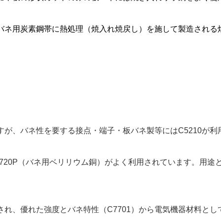
バネ用炭素鋼帯に熱処理（焼入れ焼戻し）を施して製造される
すが、バネ性を要する接点・端子・板バネ製等にはC5210が
720P（バネ用ベリリウム銅）がよく利用されています。用
用され、優れた強度とバネ特性（C7701）から電気機器材料と