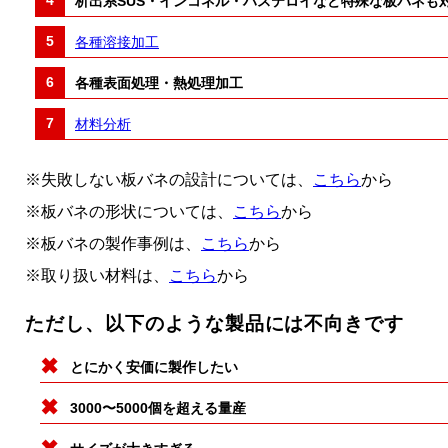
析出系SUS・インコネル・ハステロイなど特殊な板バネも
各種溶接加工
各種表面処理・熱処理加工
材料分析
※失敗しない板バネの設計については、
こちら
から
※板バネの形状については、
こちら
から
※板バネの製作事例は、
こちら
から
※取り扱い材料は、
こちら
から
ただし、以下のような製品には不向きです
とにかく安価に製作したい
3000〜5000個を超える量産