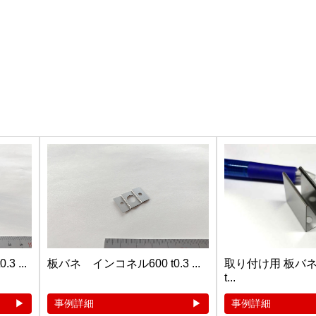
 ...
板バネ インコネル600 t0.3 ...
取り付け用 板バネ（
t...
事例詳細
事例詳細