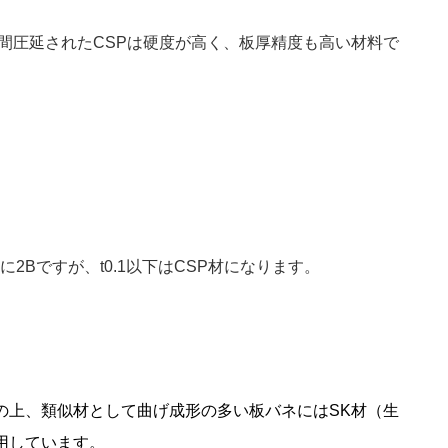
間圧延されたCSPは硬度が高く、板厚精度も高い材料で
2Bですが、t0.1以下はCSP材になります。
の上、類似材として曲げ成形の多い板バネにはSK材（生
用しています。