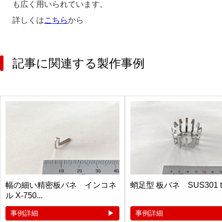
も広く用いられています。
詳しくは
こちら
から
記事に関連する製作事例
幅の細い精密板バネ インコネ
蛸足型 板バネ SUS301 t0.3
ル X-750...
事例詳細
事例詳細