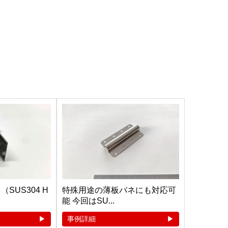
SUS304 H
特殊用途の薄板バネにも対応可
能 今回はSU...
事例詳細