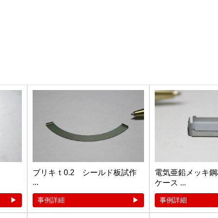
ブリキｔ0.2 シールド板試作
電気亜鉛メッキ鋼
...
ケース ...
事例詳細
事例詳細