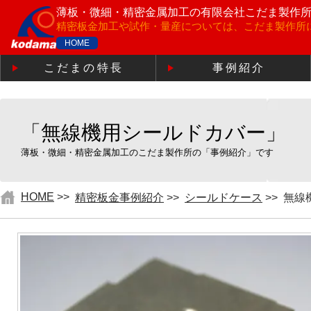
薄板・微細・精密金属加工の
有限会社こだま製作
精密板金加工や試作・量産については、こだま製作所
HOME
こだまの特長
事例紹介
「無線機用シールドカバー」
薄板・微細・精密金属加工のこだま製作所の「事例紹介」です
HOME
>>
精密板金事例紹介
>>
シールドケース
>>
無線