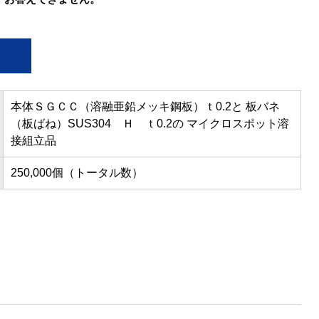
本体ＳＧＣＣ（溶融亜鉛メッキ鋼板）ｔ0.2と 板バネ
（板ばね）SUS304 Ｈ ｔ0.2の マイクロスポット溶
接組立品
250,000個（トータル数）