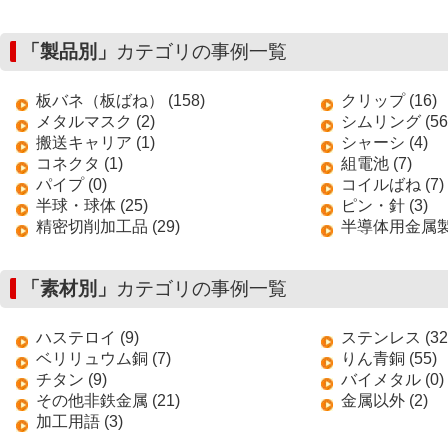
「製品別」
カテゴリの事例一覧
板バネ（板ばね） (158)
クリップ (16)
メタルマスク (2)
シムリング (56
搬送キャリア (1)
シャーシ (4)
コネクタ (1)
組電池 (7)
パイプ (0)
コイルばね (7)
半球・球体 (25)
ピン・針 (3)
精密切削加工品 (29)
半導体用金属製搬
「素材別」
カテゴリの事例一覧
ハステロイ (9)
ステンレス (32
ベリリュウム銅 (7)
りん青銅 (55)
チタン (9)
バイメタル (0)
その他非鉄金属 (21)
金属以外 (2)
加工用語 (3)