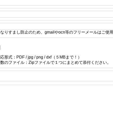
なりすまし防止のため、gmailやocn等のフリーメールはご使
応形式：PDF / jpg / png / dxf（５MBまで！）
複数のファイル：Zipファイルで１つにまとめて添付ください。