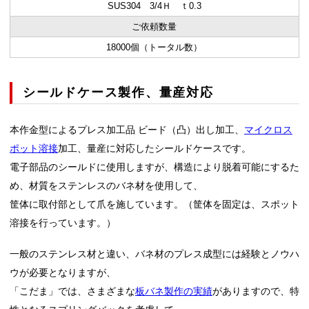
SUS304 3/4Ｈ ｔ0.3
ご依頼数量
18000個（トータル数）
シールドケース製作、量産対応
本作金型によるプレス加工品 ビード（凸）出し加工、
マイクロス
ポット溶接
加工、量産に対応したシールドケースです。
電子部品のシールドに使用しますが、構造により脱着可能にするた
め、材質をステンレスのバネ材を使用して、
筐体に取付部として爪を施しています。（筐体を固定は、スポット
溶接を行っています。）
一般のステンレス材と違い、バネ材のプレス成型には経験とノウハ
ウが必要となりますが、
「こだま」では、さまざまな
板バネ製作の実績
がありますので、特