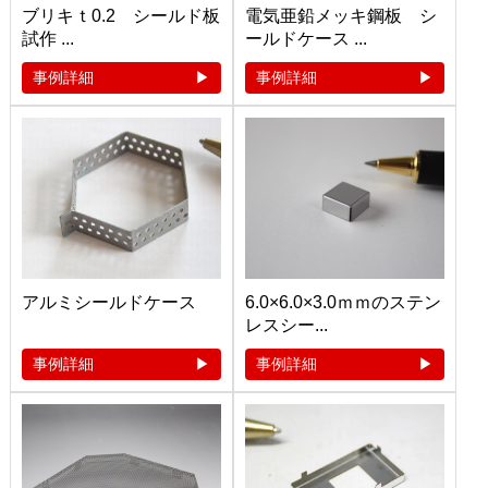
ブリキｔ0.2 シールド板
電気亜鉛メッキ鋼板 シ
試作 ...
ールドケース ...
事例詳細
事例詳細
アルミシールドケース
6.0×6.0×3.0ｍｍのステン
レスシー...
事例詳細
事例詳細