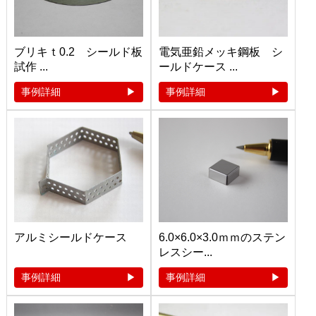
ブリキｔ0.2 シールド板
電気亜鉛メッキ鋼板 シ
試作 ...
ールドケース ...
事例詳細
事例詳細
アルミシールドケース
6.0×6.0×3.0ｍｍのステン
レスシー...
事例詳細
事例詳細