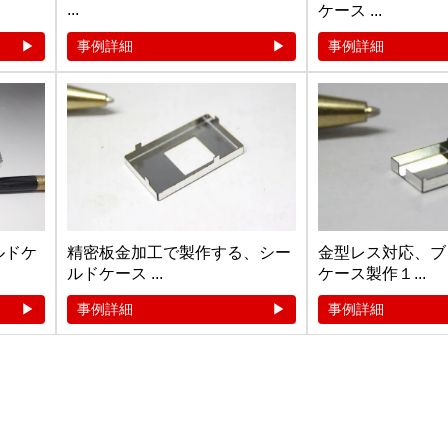
...
ケース ...
事例詳細
事例詳細
ルドケ
精密板金加工で製作する、シー
金型レス対応、ブ
ルドケース ...
ケース製作１...
事例詳細
事例詳細