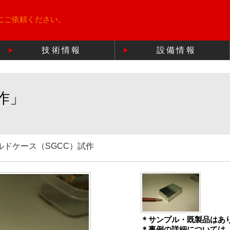
所
にご依頼ください。
技術情報
設備情報
作」
ルドケース（SGCC）試作
＊サンプル・既製品はあ
＊事例の詳細については