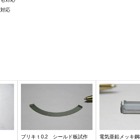
に対応
ブリキｔ0.2 シールド板試作
電気亜鉛メッキ鋼