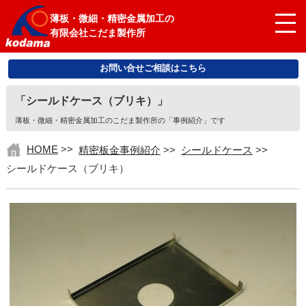
薄板・微細・精密金属加工の
有限会社こだま製作所
お問い合せご相談はこちら
「シールドケース（ブリキ）」
薄板・微細・精密金属加工のこだま製作所の「事例紹介」です
HOME
>>
精密板金事例紹介
>>
シールドケース
>>
シールドケース（ブリキ）