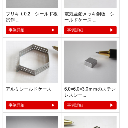
ブリキｔ0.2 シールド板
電気亜鉛メッキ鋼板 シ
試作 ...
ールドケース ...
事例詳細
事例詳細
アルミシールドケース
6.0×6.0×3.0ｍｍのステン
レスシー...
事例詳細
事例詳細