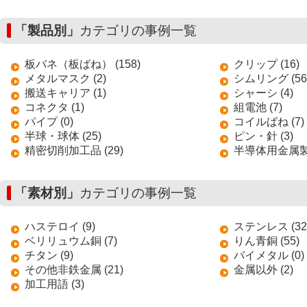
「製品別」
カテゴリの事例一覧
板バネ（板ばね） (158)
クリップ (16)
メタルマスク (2)
シムリング (56
搬送キャリア (1)
シャーシ (4)
コネクタ (1)
組電池 (7)
パイプ (0)
コイルばね (7)
半球・球体 (25)
ピン・針 (3)
精密切削加工品 (29)
半導体用金属製搬
「素材別」
カテゴリの事例一覧
ハステロイ (9)
ステンレス (32
ベリリュウム銅 (7)
りん青銅 (55)
チタン (9)
バイメタル (0)
その他非鉄金属 (21)
金属以外 (2)
加工用語 (3)