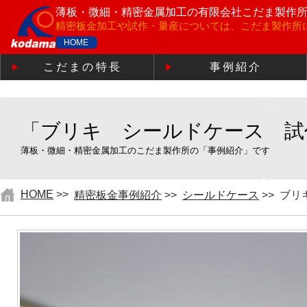
薄板・微細・精密金属加工の
有限会社こだま製作
精密板金加工や試作・量産については、こだま製作所
HOME
こだまの特長
事例紹介
「ブリキ シールドケース 試
薄板・微細・精密金属加工のこだま製作所の「事例紹介」です
HOME
>>
精密板金事例紹介
>>
シールドケース
>>
ブリ