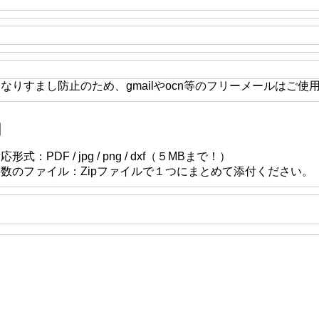
なりすまし防止のため、gmailやocn等のフリーメールはご使
応形式：PDF / jpg / png / dxf（５MBまで！）
複数のファイル：Zipファイルで１つにまとめて添付ください。