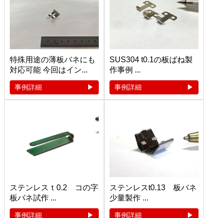
特殊用途の薄板バネにも
SUS304 t0.1の板ばね製
対応可能 今回はイン...
作事例 ...
事例詳細
事例詳細
ステンレスｔ0.2 コの字
ステンレスt0.13 板バネ
板バネ試作 ...
少量製作 ...
事例詳細
事例詳細