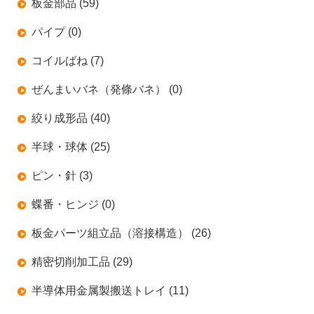
板金部品 (59)
パイプ (0)
コイルばね (7)
ぜんまいバネ（発條バネ） (0)
絞り成形品 (40)
半球・球体 (25)
ピン・針 (3)
蝶番・ヒンジ (0)
板金パーツ組立品（溶接構造） (26)
精密切削加工品 (29)
半導体用金属製搬送トレイ (11)