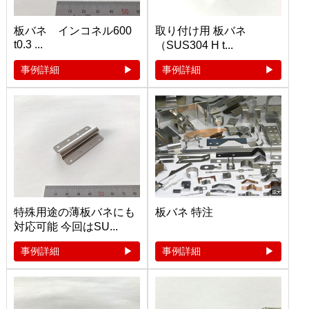
板バネ インコネル600
取り付け用 板バネ
t0.3 ...
（SUS304 H t...
事例詳細
事例詳細
特殊用途の薄板バネにも
板バネ 特注
対応可能 今回はSU...
事例詳細
事例詳細