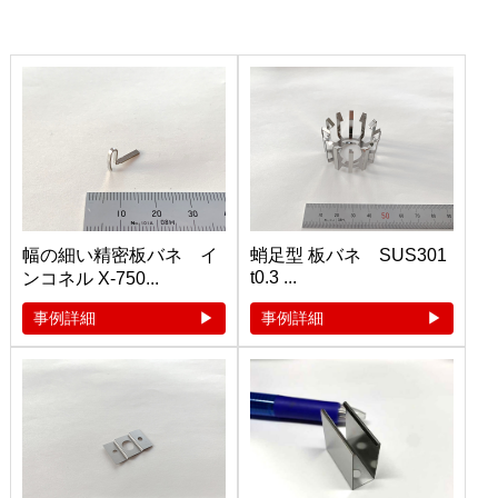
幅の細い精密板バネ イ
蛸足型 板バネ SUS301
t0.3 ...
ンコネル X-750...
事例詳細
事例詳細