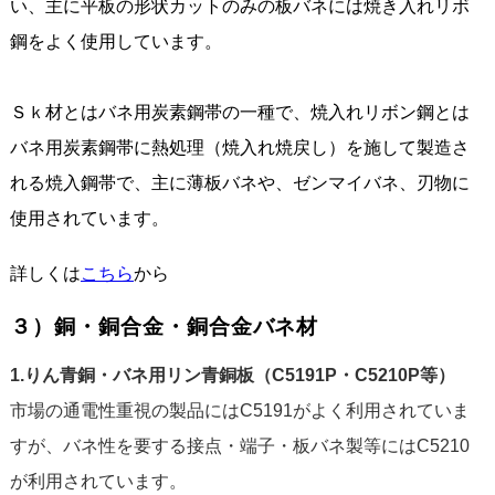
い、主に平板の形状カットのみの板バネには焼き入れリボ
鋼をよく使用しています。
Ｓｋ材とはバネ用炭素鋼帯の一種で、焼入れリボン鋼とは
バネ用炭素鋼帯に熱処理（焼入れ焼戻し）を施して製造さ
れる焼入鋼帯で、主に薄板バネや、ゼンマイバネ、刃物に
使用されています。
詳しくは
こちら
から
３）銅・銅合金・銅合金バネ材
1.りん青銅・バネ用リン青銅板（C5191P・C5210P等）
市場の通電性重視の製品にはC5191がよく利用されていま
すが、バネ性を要する接点・端子・板バネ製等にはC5210
が利用されています。