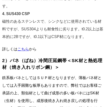
す。
4. SUS430 CSP
磁性のあるステンレスで、シンクなどに使用されている材
料ですが、SUS304よりも耐食性に劣ります。t0.2以上は基
本的に2Bですが、t0.1以下はCSP材になります。
詳しくは
こちら
から
2）バネ（ばね）冷間圧延鋼帯＜SK材と熱処理
材（焼き入れリボン鋼）＞
鉄系板バネとしてはＳＵＰ材となりますが、薄板バネ材と
しては入手困難な板厚もありますので、弊社ではお客様ご
承諾の上、類似材として曲げ成形の多い板バネにはSK材
（生材）を使用し、成形後焼き入れ焼き戻しの処理を行