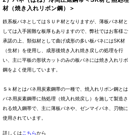
材（焼き入れリボン鋼）＞
鉄系板バネとしてはＳＵＰ材となりますが、薄板バネ材と
しては入手困難な板厚もありますので、弊社ではお客様ご
承諾の上、類似材として曲げ成形の多い板バネにはSK材
（生材）を使用し、成形後焼き入れ焼き戻しの処理を行
い、主に平板の形状カットのみの板バネには焼き入れリボ
鋼をよく使用しています。
Ｓｋ材とはバネ用炭素鋼帯の一種で、焼入れリボン鋼とは
バネ用炭素鋼帯に熱処理（焼入れ焼戻し）を施して製造さ
れる焼入鋼帯で、主に薄板バネや、ゼンマイバネ、刃物に
使用されています。
詳しくは
こちら
から