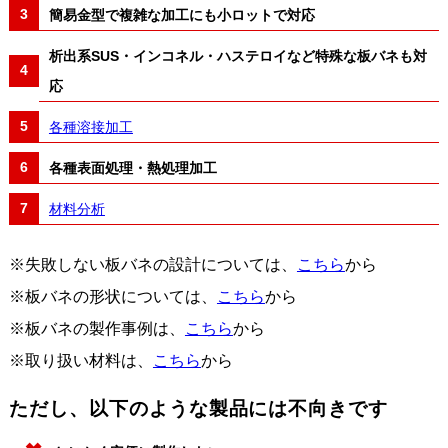
簡易金型で複雑な加工にも小ロットで対応
析出系SUS・インコネル・ハステロイなど特殊な板バネも対
応
各種溶接加工
各種表面処理・熱処理加工
材料分析
※失敗しない板バネの設計については、
こちら
から
※板バネの形状については、
こちら
から
※板バネの製作事例は、
こちら
から
※取り扱い材料は、
こちら
から
ただし、以下のような製品には不向きです