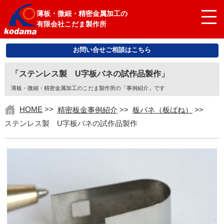
薄板・微細・精密金属加工の
有限会社こだま製作所
お問い合せご相談はこちら
「ステンレス製 U字板バネの試作品製作」
薄板・微細・精密金属加工のこだま製作所の「事例紹介」です
HOME
>>
精密板金事例紹介
>>
板バネ（板ばね）
>>
ステンレス製 U字板バネの試作品製作