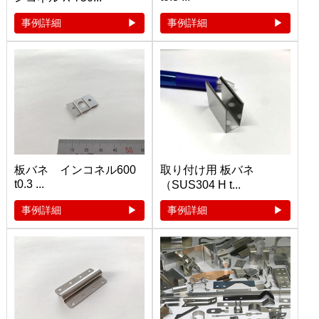
事例詳細
事例詳細
板バネ インコネル600
取り付け用 板バネ
t0.3 ...
（SUS304 H t...
事例詳細
事例詳細