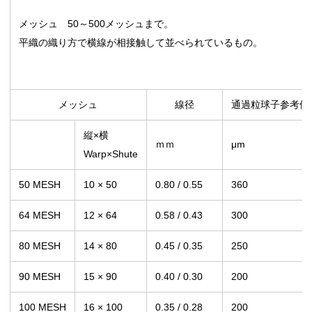
メッシュ 50～500メッシュまで。
平織の織り方で横線が相接触して並べられているもの。
メッシュ
線径
通過粒球子参考値
縦×横
ｍｍ
μm
Warp×Shute
50 MESH
10 × 50
0.80 / 0.55
360
64 MESH
12 × 64
0.58 / 0.43
300
80 MESH
14 × 80
0.45 / 0.35
250
90 MESH
15 × 90
0.40 / 0.30
200
100 MESH
16 × 100
0.35 / 0.28
200