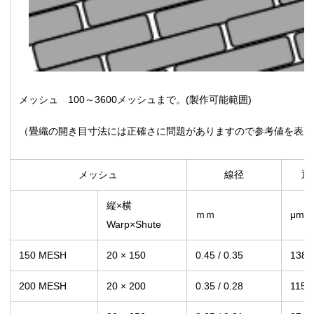
メッシュ 100～3600メッシュまで。(製作可能範囲)
（畳織の開き目寸法には正確さに問題がありますので参考値を表示
メッシュ
線径
通
縦×横
ｍｍ
μm
Warp×Shute
150 MESH
20 × 150
0.45 / 0.35
138
200 MESH
20 × 200
0.35 / 0.28
115