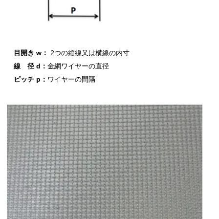
目開き w：
2つの縦線又は横線の内寸
線 径 d：
金網ワイヤーの直径
ピッチ p：
ワイヤーの間隔