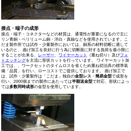
接点・端子の成形
接点・端子・コネクターなどの材質は、通電性が重要になるので主に
リン青銅・ベリリューム銅・洋白・真鍮などを使用されています。こ
だま製作所では試作・少量製作においては、銅系の材料切断に適して
いるのと、 曲げ加工を良好に行う為に切断面に対する負荷を最小限に
することが出来る、
レーザー
、
ワイヤーカット
（重ね切り）及び
フォ
トエッチング
を主流に形状カットを行っています。 ワイヤーカット加
工では、、ワークセットのタイムロスを省くため重ね切治具の標準装
備「品質」を行い、ローコストでご提供しております。 曲げ加工で
は、試作・少量製作は「こだま」独自の
金型レス
・
簡易金型
で成形を
行い、2000個までの製作にあたっては
半順送金型
で対応、形状によっ
ては
多数同時成形
の金型を使用しています。