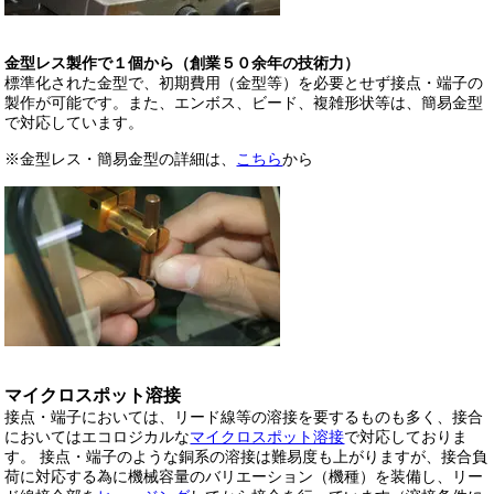
金型レス製作で１個から（創業５０余年の技術力）
標準化された金型で、初期費用（金型等）を必要とせず接点・端子の
製作が可能です。また、エンボス、ビード、複雑形状等は、簡易金型
で対応しています。
※金型レス・簡易金型の詳細は、
こちら
から
マイクロスポット溶接
接点・端子においては、リード線等の溶接を要するものも多く、接合
においてはエコロジカルな
マイクロスポット溶接
で対応しておりま
す。 接点・端子のような銅系の溶接は難易度も上がりますが、接合負
荷に対応する為に機械容量のバリエーション（機種）を装備し、リー