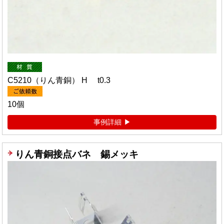
C5210（りん青銅） H t0.3
10個
事例詳細
りん青銅接点バネ 錫メッキ