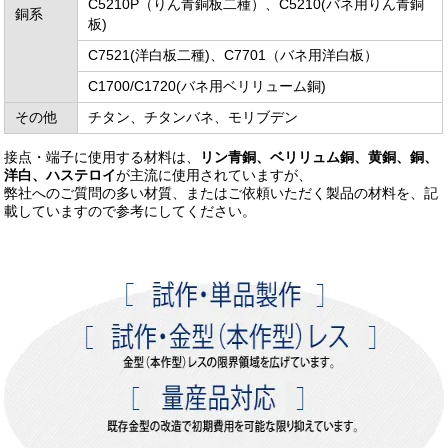
C5210P（りん青銅板二種）、C5210(バネ用りん青銅
銅系
板)
C7521(洋白板二種)、C7701（バネ用洋白板）
C1700/C1720(バネ用ベリリューム銅)
その他
チタン、チタンバネ、モリブデン
接点・端子に使用する材料は、
リン青銅、ベリリュム銅、黄銅、銅、
洋白、ハステロイ
が主流に使用されていますが、
弊社へのご質問の多い材質、またはご依頼いただく製品の材料を、記
載していますので参考にしてください。