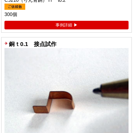
C5210（りん青銅） H t0.2
300個
事例詳細
銅ｔ0.1 接点試作