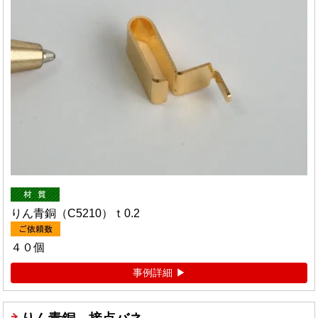
りん青銅（C5210）ｔ0.2
４０個
事例詳細