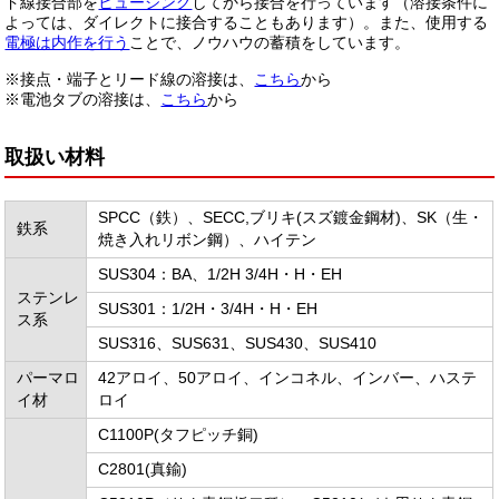
ド線接合部を
ヒュージング
してから接合を行っています（溶接条件に
よっては、ダイレクトに接合することもあります）。また、使用する
電極は内作を行う
ことで、ノウハウの蓄積をしています。
※接点・端子とリード線の溶接は、
こちら
から
※電池タブの溶接は、
こちら
から
取扱い材料
SPCC（鉄）、SECC,ブリキ(スズ鍍金鋼材)、SK（生・
鉄系
焼き入れリボン鋼）、ハイテン
SUS304：BA、1/2H 3/4H・H・EH
ステンレ
SUS301：1/2H・3/4H・H・EH
ス系
SUS316、SUS631、SUS430、SUS410
パーマロ
42アロイ、50アロイ、インコネル、インバー、ハステ
イ材
ロイ
C1100P(タフピッチ銅)
C2801(真鍮)