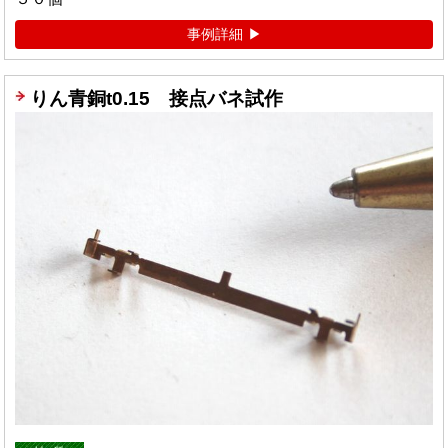
事例詳細
りん青銅t0.15 接点バネ試作