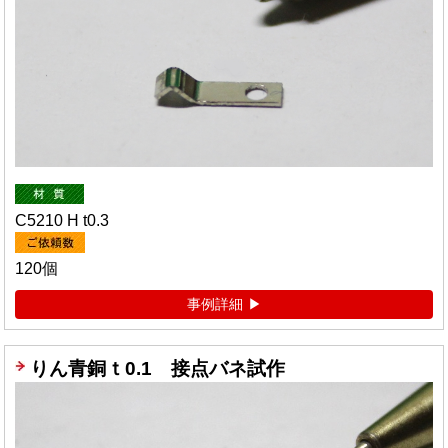
C5210 H t0.3
120個
事例詳細
りん青銅ｔ0.1 接点バネ試作