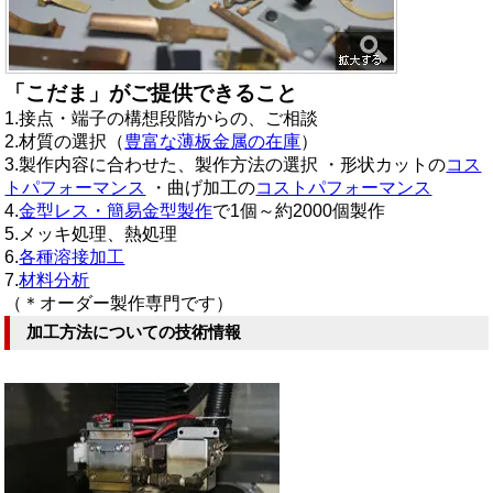
「こだま」がご提供できること
1.接点・端子の構想段階からの、ご相談
2.材質の選択（
豊富な薄板金属の在庫
）
3.製作内容に合わせた、製作方法の選択 ・形状カットの
コス
トパフォーマンス
・曲げ加工の
コストパフォーマンス
4.
金型レス・簡易金型製作
で1個～約2000個製作
5.メッキ処理、熱処理
6.
各種溶接加工
7.
材料分析
（＊オーダー製作専門です）
加工方法についての技術情報