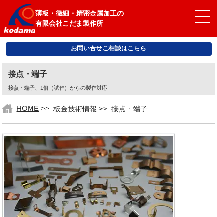
薄板・微細・精密金属加工の
有限会社こだま製作所
お問い合せご相談はこちら
接点・端子
接点・端子、1個（試作）からの製作対応
HOME
>>
板金技術情報
>>
接点・端子