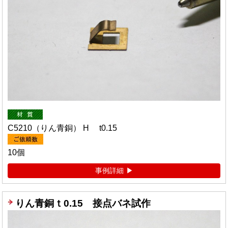
C5210（りん青銅） H t0.15
10個
事例詳細
りん青銅ｔ0.15 接点バネ試作