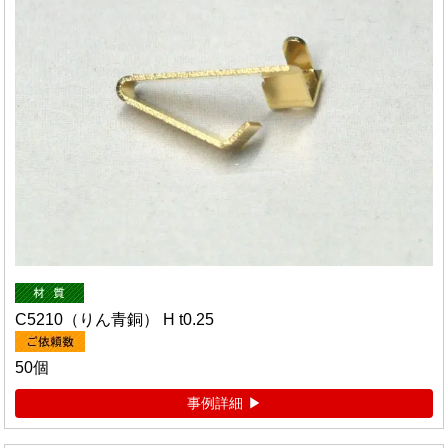
C5210（りん青銅） H t0.25
50個
事例詳細