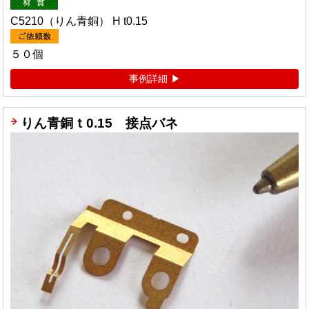
C5210（りん青銅） H t0.15
５０個
事例詳細
りん青銅ｔ0.15 接点バネ