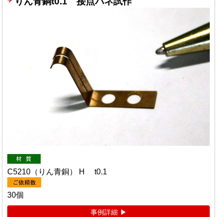
りん青銅t0.1 接点バネ試作
C5210（りん青銅） H t0.1
30個
事例詳細