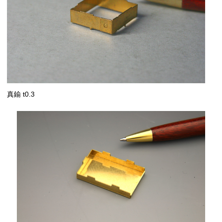
真鍮 t0.3