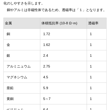
化のしやすさを示します。
銅やアルミは非磁性体であるため、透磁率は「１」となります。
金属
体積抵抗率 (10-8 Ω･m)
透磁率
銅
1.72
1
金
1.62
1
銀
2.4
1
アルミニュウム
2.75
1
マグネシウム
4.5
1
亜鉛
5.9
1
黄銅
5～7
1
ベリリュム
6.4
1