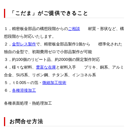
「こだま」がご提供できること
１，精密板金部品の構想段階からの
ご相談
材質・形状など、構
想段階から対応いたします。
２，
金型レス製作
で、精密板金部品製作1個から 標準化された
独自の金型で、初期費用ゼロで小部品製作が可能
３，約100個のリピート品、約2000個の限定製作対応
４，様々な材料、
豊富な在庫
と材料入手 ブリキ、銅系、アルミ
合金、SUS系、リボン鋼、チタン系、インコネル系
５，ｔ0.005～の箔・
微細加工技術
６，
各種溶接加工
各種表面処理・熱処理加工
お問合せ方法